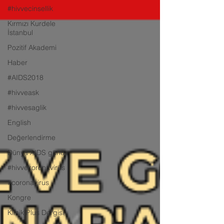
#hivvecinsellik
Kırmızı Kurdele
İstanbul
Pozitif Akademi
Haber
#AIDS2018
#hivveask
#hivvesaglik
English
Değerlendirme
Dünya AIDS günü
#hivvekoronavirüs
#coronavirus
Kongre
Klinik Plus Dergisi