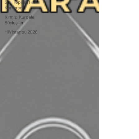
Sivil Toplum HIV
Konferansı
Kırmızı Kurdele
Söyleşiler
HIVİstanbul2026