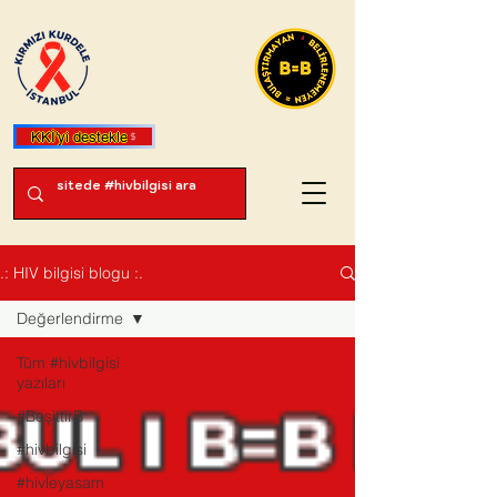
KKİ'yi destekle
.: HIV bilgisi blogu :.
Değerlendirme
Tüm #hivbilgisi
yazıları
#BeşittirB
#hivbilgisi
#hivleyasam