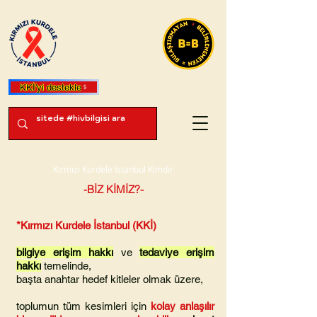
KKİ'yi destekle
Kırmızı Kurdele İstanbul Kimdir
-BİZ KİMİZ?-
*Kırmızı Kurdele İstanbul (KKİ)
bilgiye erişim hakkı
ve
tedaviye erişim
hakkı
temelinde,
başta anahtar hedef kitleler olmak üzere,
toplumun tüm kesimleri için
kolay anlaşılır