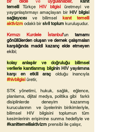
bir dilde
ve
uygulanabilir,
kanıt
temelli
Türkçe
HIV bilgisi
üretmeyi ve
yaygınlaştırmayı amaçlayan bir
HIV bilgisi
sağlayıcısı
ve
bilimsel
kanıt temelli
aktivizm
odaklı bir
sivil toplum
kuruluşudur.
Kırmızı Kurdele İstanbul
'
un
tamamı
gönüllülerden oluşan ve dernek çalışmaları
karşılığında
maddi kazanç elde etmeyen
ekibi;
kolay anlaşılır ve doğruluğu bilimsel
verilerle kanıtlanmış bilgi
nin HIV yayılımına
karşı en etkili araç
olduğu inancıyla
#hivbilgisi
üretir,
STK yönetimi, hukuk, sağlık, eğlence,
planlama, dijital medya, politika gibi farklı
disiplinlerde deneyim kazanmış
kurucularının ve üyelerinin birikimleriyle,
bilimsel HIV bilgisini toplumun tüm
kesimlerinin erişimine sunma hedefiyle ve
#kanittemelliaktivizm
prensibi ile çalışır,