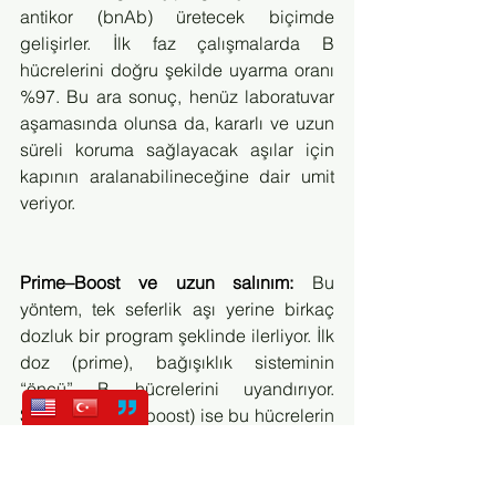
antikor (bnAb) üretecek biçimde 
gelişirler. İlk faz çalışmalarda B 
hücrelerini doğru şekilde uyarma oranı 
%97. Bu ara sonuç, henüz laboratuvar 
aşamasında olunsa da, kararlı ve uzun 
süreli koruma sağlayacak aşılar için 
kapının aralanabilineceğine dair umit 
veriyor.
Prime–Boost ve uzun salınım: 
Bu 
yöntem, tek seferlik aşı yerine birkaç 
dozluk bir program şeklinde ilerliyor. İlk 
doz (prime), bağışıklık sisteminin 
“öncü” B hücrelerini uyandırıyor. 
Sonraki dozlar (boost) ise bu hücrelerin 
ürettiği antikorların güçlenip 
olgunlaşmasını sağlıyor. Hem mRNA 
hem de nano­parçacıklı aşı adayları 