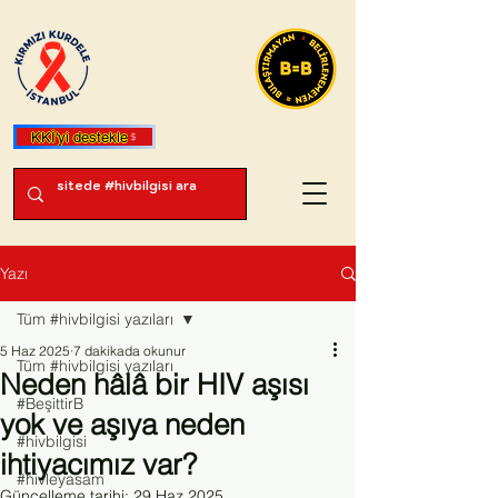
KKİ'yi destekle
Yazı
Tüm #hivbilgisi yazıları
5 Haz 2025
7 dakikada okunur
Tüm #hivbilgisi yazıları
Neden hâlâ bir HIV aşısı
#BeşittirB
yok ve aşıya neden
#hivbilgisi
ihtiyacımız var?
#hivleyasam
Güncelleme tarihi:
29 Haz 2025