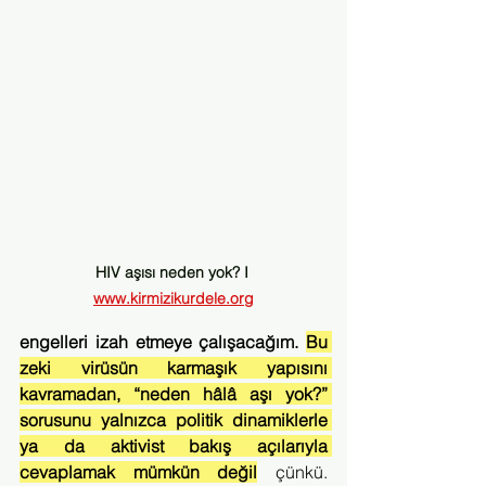
HIV aşısı neden yok? I 
www.kirmizikurdele.org
engelleri izah etmeye çalışacağım.
Bu 
zeki virüsün karmaşık yapısını 
kavramadan, “neden hâlâ aşı yok?” 
sorusunu yalnızca politik dinamiklerle 
ya da aktivist bakış açılarıyla 
cevaplamak mümkün değil
 çünkü. 