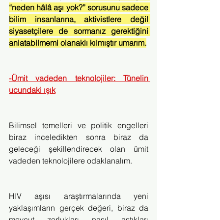
“neden hâlâ aşı yok?” sorusunu sadece 
bilim insanlarına, aktivistlere değil 
siyasetçilere de sormanız gerektiğini 
anlatabilmemi olanaklı kılmıştır umarım.
-Ümit vadeden teknolojiler: Tünelin 
ucundaki ışık
Bilimsel temelleri ve politik engelleri 
biraz inceledikten sonra biraz da 
geleceği şekillendirecek olan ümit 
vadeden teknolojilere odaklanalım. 
HIV aşısı araştırmalarında yeni 
yaklaşımların gerçek değeri, biraz da 
mevcut zorlukları nasıl aştıkları 