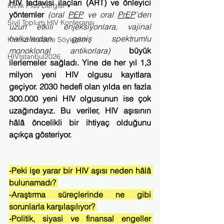
HIV tedavisi ilaçları (ART) ve önleyici 
Klinik Plus Dergisi
yöntemler 
(oral 
PEP
 ve oral 
PrEP
’den 
Sivil Toplum HIV Konferansı
uzun etkili enjeksiyonlara, vajinal 
halkalardan geniş spektrumlu 
Kırmızı Kurdele Söyleşiler
monoklonal antikorlara)
 büyük 
HIVİstanbul2026
ilerlemeler sağladı. Yine de her yıl 1,3 
milyon yeni HIV olgusu kayıtlara 
geçiyor. 2030 hedefi olan yılda en fazla 
300.000 yeni HIV olgusunun ise çok 
uzağındayız. Bu veriler, HIV aşısının 
hâlâ öncelikli bir ihtiyaç olduğunu 
açıkça gösteriyor.
-Peki işe yarar bir HIV aşısı neden hâlâ 
bulunamadı? 
-Araştırma süreçlerinde ne gibi 
sorunlarla karşılaşılıyor? 
-Politik, siyasi ve finansal engeller 