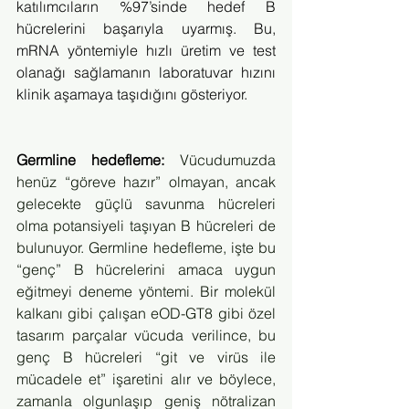
katılımcıların %97’sinde hedef B 
hücrelerini başarıyla uyarmış. Bu, 
mRNA yöntemiyle hızlı üretim ve test 
olanağı sağlamanın laboratuvar hızını 
klinik aşamaya taşıdığını gösteriyor.
Germline hedefleme: 
Vücudumuzda 
henüz “göreve hazır” olmayan, ancak 
gelecekte güçlü savunma hücreleri 
olma potansiyeli taşıyan B hücreleri de 
bulunuyor. Germline hedefleme, işte bu 
“genç” B hücrelerini amaca uygun 
eğitmeyi deneme yöntemi. Bir molekül 
kalkanı gibi çalışan eOD-GT8 gibi özel 
tasarım parçalar vücuda verilince, bu 
genç B hücreleri “git ve virüs ile 
mücadele et” işaretini alır ve böylece, 
zamanla olgunlaşıp geniş nötralizan 