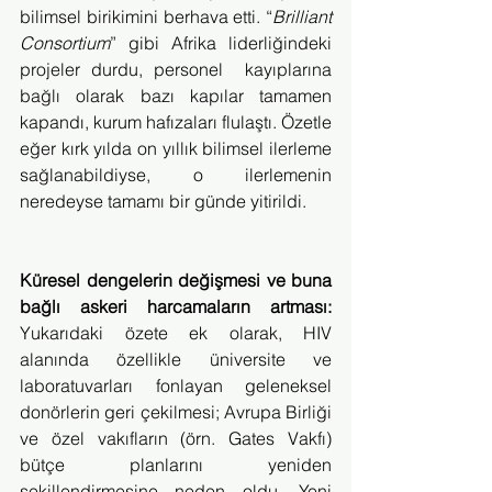
bilimsel birikimini berhava etti. “
Brilliant 
Consortium
” gibi Afrika liderliğindeki 
projeler durdu, personel  kayıplarına 
bağlı olarak bazı kapılar tamamen 
kapandı, kurum hafızaları flulaştı. Özetle 
eğer kırk yılda on yıllık bilimsel ilerleme 
sağlanabildiyse, o ilerlemenin 
neredeyse tamamı bir günde yitirildi.
Küresel dengelerin değişmesi ve buna 
bağlı askeri harcamaların artması: 
Yukarıdaki özete ek olarak, HIV 
alanında özellikle üniversite ve 
laboratuvarları fonlayan geleneksel 
donörlerin geri çekilmesi; Avrupa Birliği 
ve özel vakıfların (örn. Gates Vakfı) 
bütçe planlarını yeniden 
şekillendirmesine neden oldu. Yeni 