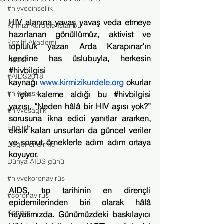
#hivvecinsellik
HIV alanına yavaş yavaş veda etmeye 
Kırmızı Kurdele İstanbul
hazırlanan gönüllümüz, aktivist ve 
Pozitif Akademi
topluluk yazarı Arda Karapınar’ın 
kendine has üslubuyla, herkesin 
Haber
#hivbilgisi
#AIDS2018
kaynağı
www.kirmizikurdele.org
 okurlar
#hivveask
ı için kaleme aldığı bu 
#hivbilgisi
yazısı, “Neden hâlâ bir HIV aşısı yok?” 
#hivvesaglik
sorusuna ikna edici yanıtlar ararken, 
English
eksik kalan unsurları da güncel veriler 
ve somut örneklerle adım adım ortaya 
Değerlendirme
koyuyor.
Dünya AIDS günü
#hivvekoronavirüs
AIDS, tıp tarihinin en dirençli 
#coronavirus
epidemilerinden biri olarak hâlâ 
Kongre
hayatımızda. Günümüzdeki baskılayıcı 