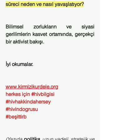
süreci neden ve nasıl yavaşlatıyor?
Bilimsel zorlukların ve siyasi 
gerilimlerin kasvet ortamında, gerçekçi 
bir aktivist bakışı.
İyi okumalar.
www.kirmizikurdele.org
herkes için 
#hivbilgisi
#hivhakkindahersey
#hivindogrusu
#beşittirb
(Yazıda 
politika
, uzun vadeli, stratejik ve 