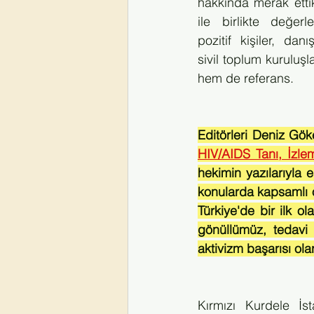
hakkında merak ettikl
ile birlikte değer
pozitif kişiler, dan
sivil toplum kuruluşl
hem de referans.
HIV/AIDS Tanı, İzle
hekimin yazılarıyla e
konularda kapsamlı o
Türkiye'de bir ilk ol
gönüllümüz, tedavi a
aktivizm başarısı ola
Kırmızı Kurdele İs