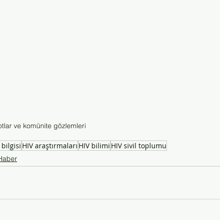
tlar ve komünite gözlemleri
 bilgisi
HIV araştırmaları
HIV bilimi
HIV sivil toplumu
Haber