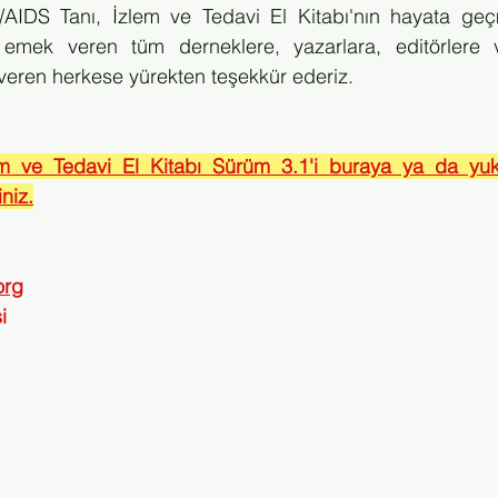
IDS Tanı, İzlem ve Tedavi El Kitabı'nın hayata geçm
 emek veren tüm derneklere, yazarlara, editörlere v
eren herkese yürekten teşekkür ederiz.
m ve Tedavi El Kitabı Sürüm 3.1'i buraya ya da yuka
iniz.
org
i