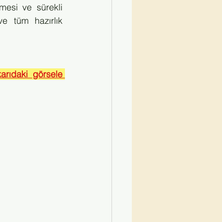
esi ve sürekli 
e tüm hazırlık 
rıdaki görsele 