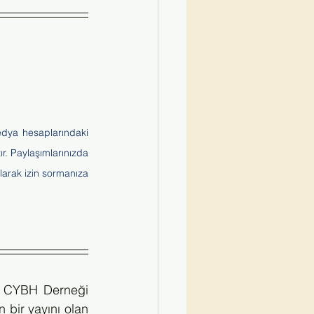
 ve @redribbontr sosyal medya hesaplarındaki 
r. Paylaşımlarınızda 
arak izin sormanıza 
e CYBH Derneği 
ir yayını olan 