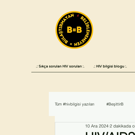
.: Sıkça sorulan HIV soruları :.
.: HIV bilgisi blogu :.
Tüm #hivbilgisi yazıları
#BeşittirB
10 Ara 2024
2 dakikada o
Haber
#AIDS2018
#hivvea