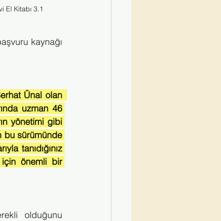
i El Kitabı 3.1
 başvuru kaynağı 
Editörleri Deniz Gökengin, Volkan Korten, Behice Kurtaran, Fehmi Tabak, Serhat Ünal olan  
arında uzman 46 
ın yönetimi gibi 
in bu sürümünde 
ıyla tanıdığınız 
için önemli bir 
ekli olduğunu 