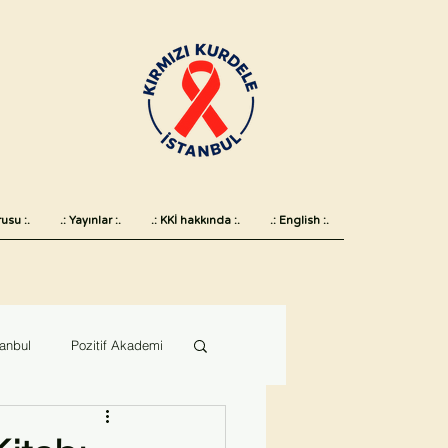
usu :.
.: Yayınlar :.
.: KKİ hakkında :.
.: English :.
tanbul
Pozitif Akademi
 günü