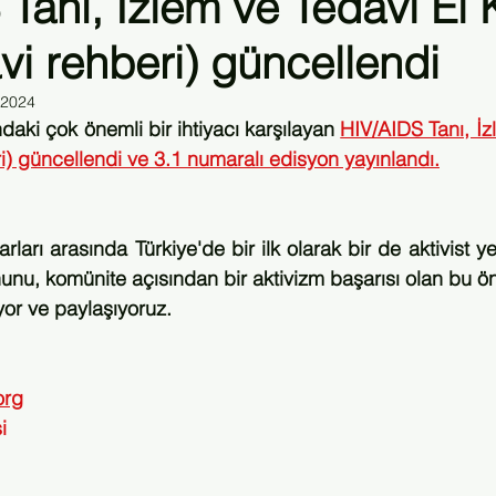
Tanı, İzlem ve Tedavi El K
vi rehberi) güncellendi
Kongre
Klinik Plus Dergisi
Sivil Toplum HIV Konferansı
 2024
daki çok önemli bir ihtiyacı karşılayan 
HIV/AIDS Tanı, İz
ri) güncellendi ve 3.1 numaralı edisyon yayınlandı.
arı arasında Türkiye'de bir ilk olarak bir de aktivist ye
unu, komünite açısından bir aktivizm başarısı olan bu ön
yor ve paylaşıyoruz.
org
i