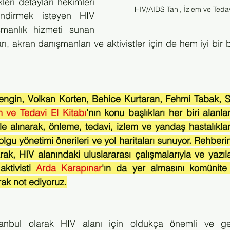
eri detayları hekimleri 
HIV/AIDS Tanı, İzlem ve Tedav
lendirmek isteyen HIV 
ışmanlık hizmeti sunan 
arı, akran danışmanları ve aktivistler için de hem iyi bir
m ve Tedavi El Kitabı
’nın konu başlıkları her biri alanl
le alınarak, önleme, tedavi, izlem ve yandaş hastalıklar
lgu yönetimi önerileri ve yol haritaları sunuyor. Rehber
arak, HIV alanındaki uluslararası çalışmalarıyla ve yazılar
ktivisti 
Arda Karapınar
'ın da yer almasını komünite 
rak not ediyoruz.
tanbul olarak HIV alanı için oldukça önemli ve ger