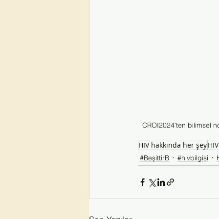
CROI2024'ten bilimsel no
HIV hakkında her şey
HIV
#BeşittirB
#hivbilgisi