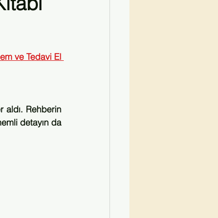
itabı
Kırmızı Kurdele Söyleşiler
lem ve Tedavi El 
r aldı. Rehberin 
emli detayın da 