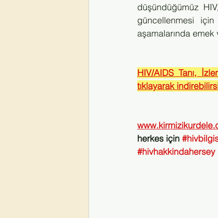
düşündüğümüz HIV/A
güncellenmesi için
aşamalarında emek v
HIV/AIDS Tanı, İzle
tıklayarak indirebilirs
www.kirmizikurdele.
herkes için 
#hivbilgis
#hivhakkindahersey