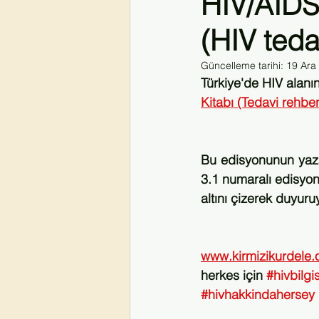
HIV/AIDS 
(HIV teda
#hivvekoronavirüs
#coronavirus
Güncelleme tarihi:
19 Ara
Türkiye'de HIV alanın
HIVİstanbul2026
Kitabı (Tedavi rehbe
Bu edisyonunun yazarl
3.1 numaralı edisyon
altını çizerek duyuru
www.kirmizikurdele.
herkes için 
#hivbilgis
#hivhakkindahersey