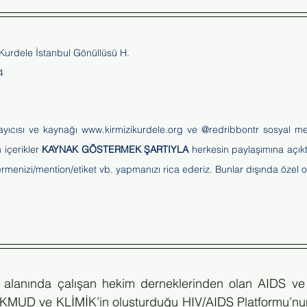
 Kurdele İstanbul Gönüllüsü H.
4
ayıcısı ve kaynağı 
www.kirmizikurdele.org
 içerikler 
KAYNAK GÖSTERMEK ŞARTIYLA
 herkesin paylaşımına açıktı
menizi/mention/etiket vb. yapmanızı rica ederiz. Bunlar dışında özel ol
S alanında çalışan hekim derneklerinden olan AIDS v
UD ve KLİMİK’in oluşturduğu HIV/AIDS Platformu’nun b