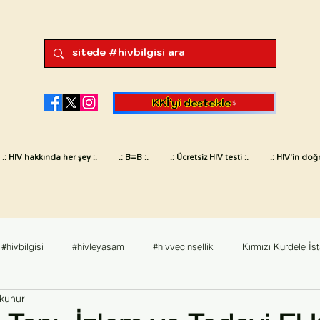
KKİ'yi destekle
.: HIV hakkında her şey :.
.: B=B :.
.: Ücretsiz HIV testi :.
.: HIV'in doğr
#hivbilgisi
#hivleyasam
#hivvecinsellik
Kırmızı Kurdele İs
kunur
sk
#hivvesaglik
English
Değerlendirme
Dünya AIDS