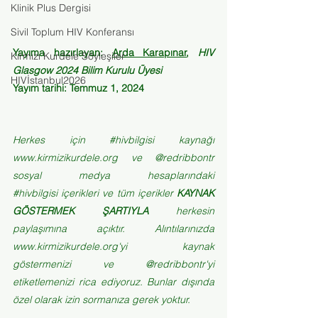
Klinik Plus Dergisi
Sivil Toplum HIV Konferansı
Yayıma hazırlayan: 
Arda Karapınar
, 
HIV 
Kırmızı Kurdele Söyleşiler
Glasgow 2024 Bilim Kurulu Üyesi
HIVİstanbul2026
Yayım tarihi: Temmuz 1, 2024
Herkes için 
#hivbilgisi
 kaynağı 
www.kirmizikurdele.org
 ve @redribbontr 
sosyal medya hesaplarındaki 
#hivbilgisi
 içerikleri ve tüm içerikler 
KAYNAK 
GÖSTERMEK ŞARTIYLA
 herkesin 
paylaşımına açıktır. Alıntılarınızda 
www.kirmizikurdele.org
'yi kaynak 
göstermenizi ve @redribbontr'yi 
etiketlemenizi rica ediyoruz. Bunlar dışında 
özel olarak izin sormanıza gerek yoktur.