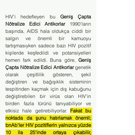
HIV'i hedefleyen bu 
Geniş Çapta 
Nötralize Edici Antikorlar
 1990'ların 
başında, AIDS hala oldukça ciddi bir 
salgın ve önemli bir kamuoyu 
tartışmasıyken sadece bazı HIV pozitif 
kişilerde keşfedildi ve potansiyelleri 
hemen fark edildi. Buna göre, 
Geniş 
Çapta Nötralize Edici Antikorlar
 genetik 
olarak çeşitlilik gösteren, şekil 
değiştiren ve bağışıklık sisteminin 
tespitinden kaçmak için dış kabuğunu 
değiştirebilen bir virüs olan HIV'in 
birden fazla türünü tanıyabiliyor ve 
etkisiz hale getirebiliyorlar. 
Fakat bu 
noktada da şunu hatırlamak önemli; 
bnAb'ler HIV pozitiflerin yalnızca yüzde 
10 ila 25'inde ortaya çıkabilir, 