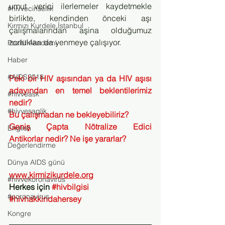
umut verici ilerlemeler kaydetmekle 
#hivvecinsellik
birlikte, kendinden önceki aşı 
Kırmızı Kurdele İstanbul
çalışmalarından aşina olduğumuz 
zorlukları da yenmeye çalışıyor.
Pozitif Akademi
Haber
#AIDS2018
Peki bir HIV aşısından ya da HIV aşısı 
adayından en temel beklentilerimiz 
#hivveask
nedir?
#hivvesaglik
Bu çalışmadan ne bekleyebiliriz?
Geniş Çapta Nötralize Edici 
English
Antikorlar nedir? Ne işe yararlar?
Değerlendirme
Dünya AIDS günü
www.kirmizikurdele.org
#hivvekoronavirüs
Herkes için 
#hivbilgisi
#coronavirus
#hivhakkindahersey
Kongre