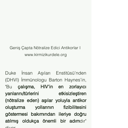
Geniş Çapta Nötralize Edici Antikorlar I 
www.kirmizikurdele.org
Duke İnsan Aşıları Enstitüsü’nden 
(DHVI) İmmünologu Barton Haynes’in, 
"Bu 
çalışma, HIV'in en zorlayıcı 
yanlarını/türlerini etkisizleştiren 
(nötralize eden) aşılar yoluyla antikor 
oluşturma yollarının fizibilitesini 
göstermesi bakımından ileriye doğru 
atılmış oldukça önemli bir adım
dır" 
diyor.