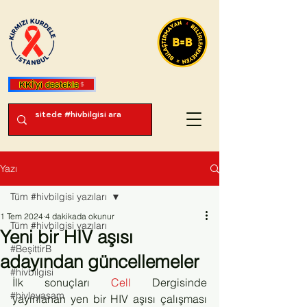
KKİ'yi destekle
Yazı
Tüm #hivbilgisi yazıları
1 Tem 2024
4 dakikada okunur
Tüm #hivbilgisi yazıları
Yeni bir HIV aşısı
#BeşittirB
adayından güncellemeler
#hivbilgisi
İlk sonuçları 
Cell
 Dergisinde 
#hivleyasam
yayınlanan yen bir HIV aşısı çalışması 