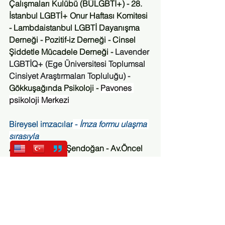
Çalışmaları Kulübü (BÜLGBTİ+) - 28. 
İstanbul LGBTİ+ Onur Haftası Komitesi 
- Lambdaistanbul LGBTİ Dayanışma 
Derneği - Pozitif-iz Derneği - Cinsel 
Şiddetle Mücadele Derneği - 
Lavender 
LGBTİQ+ (Ege Üniversitesi Toplumsal 
Cinsiyet Araştırmaları Topluluğu) - 
Gökkuşağında Psikoloji - 
Pavones 
psikoloji Merkezi
Bireysel imzacılar
 - 
İmza formu ulaşma 
sırasıyla
Av. Nazlı Ceren Şendoğan - Av.Öncel 
Onur Akbaş - Prof. Dr. Hüsnü Pullukçu - 
Av.Esra Erin - Uzm. Psk. Gizem Gülmez 
- Uzm.Dr. Özgür Atmaca - Beyza Tunç - 
Sezin Ateş - Elif Demirören - Bülent 
Serbest - Leyla Yıldız (Sosyolog) - 
Özgür Güneri - Dr. Adnan Gürcan - 