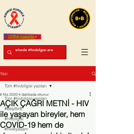
KKİ'yi destekle
Yazı
Tüm #hivbilgisi yazıları
6 Nis 2020
4 dakikada okunur
Tüm #hivbilgisi yazıları
AÇIK ÇAĞRI METNİ - HIV
#BeşittirB
ile yaşayan bireyler, hem
#hivbilgisi
COVID-19 hem de
#hivleyasam