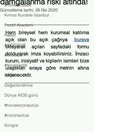
damgalanma riski altında!
#hivvecinsellik
Güncelleme tarihi:
26 Nis 2020
Kırmızı Kurdele İstanbul
Pozitif Akademi
Hem bireysel hem kurumsal katılıma 
Haber
açık olan bu açık çağrıya  
buraya
#AIDS2018
tıklayarak açılan sayfadaki formu 
doldurarak imza koyabilirsiniz. İmzacı 
#hivveask
kurum, inisiyatif ve kişilerin isimleri bize 
#hivvesaglik
ulaştıkları sıraya göre metnin altına 
eklenecektir.
English
Değerlendirme
Dünya AIDS günü
#hivvekoronavirüs
#coronavirus
Kongre