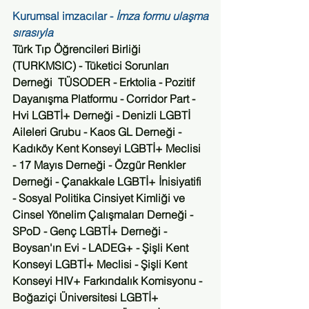
Kurumsal imzacılar - 
İmza formu ulaşma 
sırasıyla
Türk Tıp Öğrencileri Birliği 
(TURKMSIC) - Tüketici Sorunları 
Derneği  TÜSODER - Erktolia - Pozitif 
Dayanışma Platformu - Corridor Part - 
Hvi LGBTİ+ Derneği - Denizli LGBTİ 
Aileleri Grubu - Kaos GL Derneği - 
Kadıköy Kent Konseyi LGBTİ+ Meclisi 
- 17 Mayıs Derneği - Özgür Renkler 
Derneği - Çanakkale LGBTİ+ İnisiyatifi 
- Sosyal Politika Cinsiyet Kimliği ve 
Cinsel Yönelim Çalışmaları Derneği - 
SPoD - Genç LGBTİ+ Derneği - 
Boysan'ın Evi - LADEG+ - Şişli Kent 
Konseyi LGBTİ+ Meclisi - Şişli Kent 
Konseyi HIV+ Farkındalık Komisyonu - 
Boğaziçi Üniversitesi LGBTİ+ 