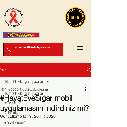
KKİ'yi destekle
Yazı
Tüm #hivbilgisi yazıları
18 Nis 2020
1 dakikada okunur
Tüm #hivbilgisi yazıları
#HayatEveSığar mobil
#BeşittirB
uygulamasını indirdiniz mi?
#hivbilgisi
Güncelleme tarihi:
20 Nis 2020
#hivleyasam