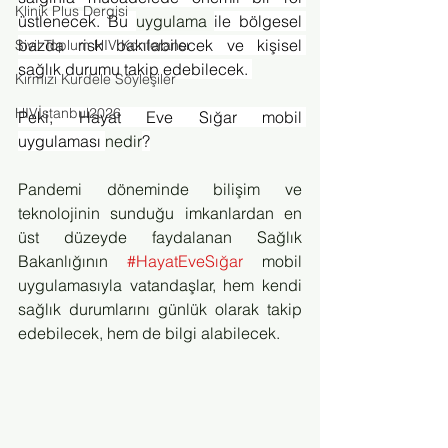
Klinik Plus Dergisi
üstlenecek. Bu 
uygulama 
ile bölgesel 
bazda risk bakılabilecek ve kişisel 
Sivil Toplum HIV Konferansı
sağlık durumu takip edebilecek. 
Kırmızı Kurdele Söyleşiler
HIVİstanbul2026
Peki, Hayat Eve Sığar mobil 
uygulaması 
nedir
?
Pandemi döneminde bilişim ve 
teknolojinin sunduğu imkanlardan en 
üst düzeyde faydalanan Sağlık 
Bakanlığının 
#HayatEveSığar
 mobil 
uygulamasıyla vatandaşlar, hem kendi 
sağlık durumlarını günlük olarak takip 
edebilecek, hem de bilgi alabilecek.