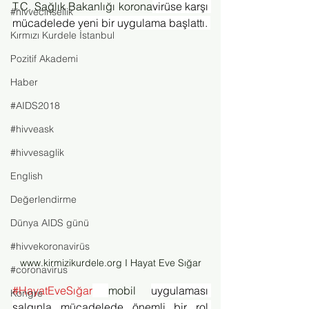
T.C. Sağlık Bakanlığı korona
virüse karşı 
#hivvecinsellik
mücadelede yeni bir uygulama başlattı. 
Kırmızı Kurdele İstanbul
Pozitif Akademi
Haber
#AIDS2018
#hivveask
#hivvesaglik
English
Değerlendirme
Dünya AIDS günü
#hivvekoronavirüs
www.kirmizikurdele.org I Hayat Eve Sığar
#coronavirus
#HayatEveSığar
mobil 
uygulaması 
Kongre
salgınla mücadelede önemli bir rol 