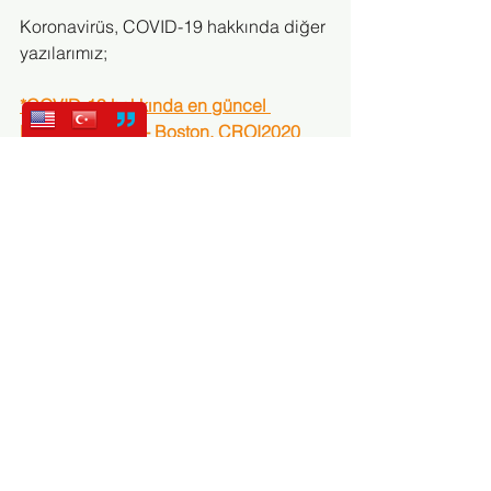
K
oronavirüs, COVID-19 hakkında diğer 
yazılarımız;
*COVID-19 hakkında en güncel 
bilimsel bilgiler - Boston, CROI2020 
notları
*Koronavirüs günlerinde psikoloji. 
Psikolojimizi korumak için neler 
yapabiliriz?
*COVID-19, Aşı ve tedavi 
çalışmalarından, bilimsel 
araştırmalardan güncel notlar
*HIV ile yaşayan bireylerin 
Koronavirüs, COVID-19 hakkında 
bilmesi gerekenler
*HIV ilaçları Koronavirüs'ü tedavi 
edebilir mi?
*Koronavirüs' ile HIV'i kıyaslamaktan 