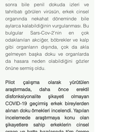
sonra bile penil dokuda izleri ve 
tahribatı görülen virüsün, erkek cinsel 
organında nekahat döneminde bile 
aylarca kalabildiğinin vurgulanması. Bu 
bulgular Sars-Cov-2’nin en çok 
odaklanılan akciğer, böbrekler ve kalp 
gibi organların dışında, çok da akla 
gelmeyen başka doku ve organlarda 
da hasara neden olabildiğini gözler 
önüne sermiş oldu.
Pilot çalışma olarak yürütülen 
araştırmada, daha önce erektil 
disfonksiyonalite şikayeti olmayan 
COVID-19 geçirmiş erkek bireylerden 
alınan doku örnekleri incelendi. Yapılan 
incelemede araştırmaya konu olan 
şikayetlere sahip erkeklerin cinsel 
organ ve hatta bazılarında tüm üreme 