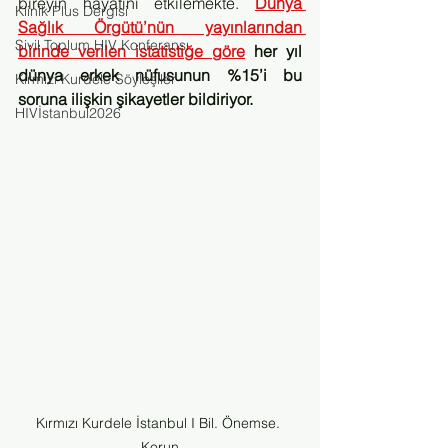
bireyin hayatını etkilemekte. 
Dünya 
Klinik Plus Dergisi
Sağlık Örgütü’nün yayınlarından 
Sivil Toplum HIV Konferansı
birinde verilen istatistiğe göre
 her yıl 
dünya erkek nüfusunun %15’i bu 
Kırmızı Kurdele Söyleşiler
soruna ilişkin şikayetler bildiriyor. 
HIVİstanbul2026
Kırmızı Kurdele İstanbul I Bil. Önemse. 
Korun