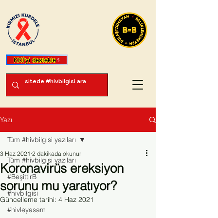
KKİ'yi destekle
Yazı
Tüm #hivbilgisi yazıları
3 Haz 2021
2 dakikada okunur
Tüm #hivbilgisi yazıları
Koronavirüs ereksiyon
#BeşittirB
sorunu mu yaratıyor?
#hivbilgisi
Güncelleme tarihi:
4 Haz 2021
#hivleyasam