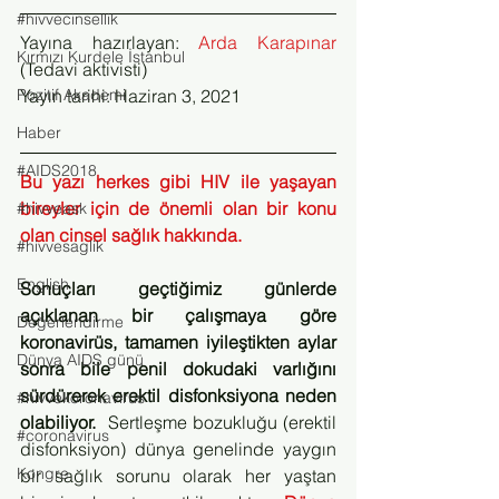
#hivvecinsellik
Yayına hazırlayan: 
Arda Karapınar
Kırmızı Kurdele İstanbul
(Tedavi aktivisti) 
Pozitif Akademi
Yayın tarihi: Haziran 3, 2021
Haber
#AIDS2018
Bu yazı herkes gibi HIV ile yaşayan 
bireyler için de önemli olan bir konu 
#hivveask
olan cinsel sağlık hakkında.
#hivvesaglik
English
Sonuçları geçtiğimiz günlerde 
açıklanan bir çalışmaya göre 
Değerlendirme
koronavirüs, tamamen iyileştikten aylar 
Dünya AIDS günü
sonra bile penil dokudaki varlığını 
sürdürerek erektil disfonksiyona neden 
#hivvekoronavirüs
olabiliyor.  
Sertleşme bozukluğu (erektil 
#coronavirus
disfonksiyon) dünya genelinde yaygın 
Kongre
bir sağlık sorunu olarak her yaştan 