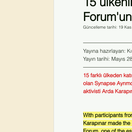
15 ülkeni
Forum'un 
#hivvekoronavirüs
#coronavirus
Güncelleme tarihi:
19 Kas
HIVİstanbul2026
Yayına hazırlayan: K
Yayın tarihi: Mayıs 2
15 farklı ülkeden kat
olan Synapse Ayrımc
aktivisti Arda Karapı
With participants fro
Karapınar made the 
Forum, one of the es