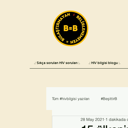
.: Sıkça sorulan HIV soruları :.
.: HIV bilgisi blogu :.
Tüm #hivbilgisi yazıları
#BeşittirB
28 May 2021
1 dakikada 
Haber
#AIDS2018
#hivvea