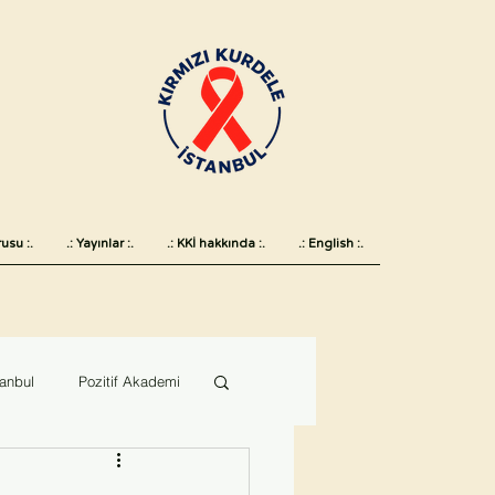
usu :.
.: Yayınlar :.
.: KKİ hakkında :.
.: English :.
tanbul
Pozitif Akademi
 günü