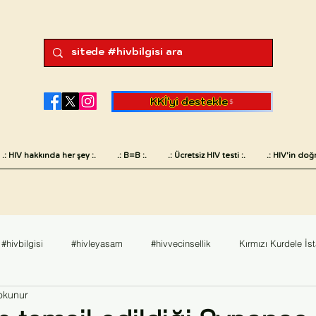
KKİ'yi destekle
.: HIV hakkında her şey :.
.: B=B :.
.: Ücretsiz HIV testi :.
.: HIV'in doğr
#hivbilgisi
#hivleyasam
#hivvecinsellik
Kırmızı Kurdele İs
okunur
sk
#hivvesaglik
English
Değerlendirme
Dünya AIDS