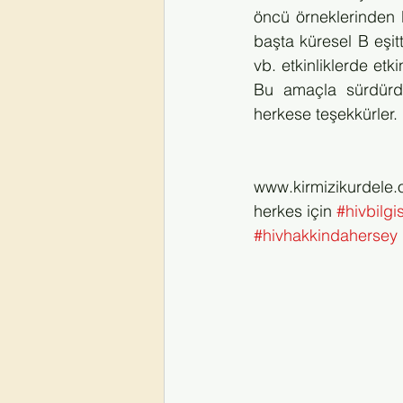
öncü örneklerinden b
başta küresel B eşi
vb. etkinliklerde etk
Bu amaçla sürdürdü
herkese teşekkürler.
www.kirmizikurdele.
herkes için 
#hivbilgis
#hivhakkindahersey