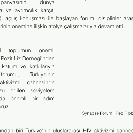
mpanyasının dünya 
 ve ayrımcılık karşıtı 
ğı açılış konuşması ile başlayan forum, disiplinler aras
lerinin önemine ilişkin atölye çalışmalarıyla devam etti.
l toplumun önemli 
 Pozitif-iz Derneği'nden 
atılım ve katkılarıyla 
rumu, Türkiye'nin 
ktivizmi sahnesinde 
u edilen seviyelere 
nda önemli bir adım 
oruz.
Synapse Forum I Red Ribb
ndan biri Türkiye'nin uluslararası HIV aktivizmi sahnes