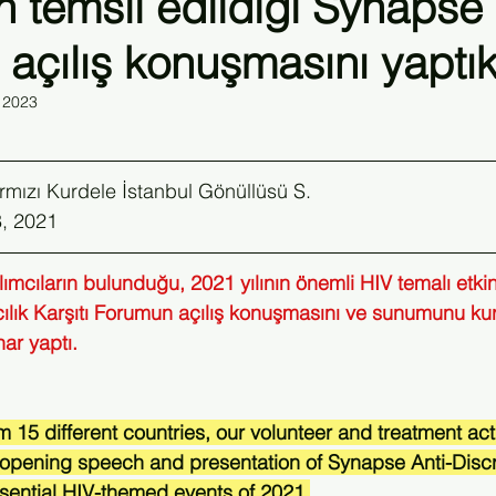
n temsil edildiği Synapse
açılış konuşmasını yaptık
Kongre
Klinik Plus Dergisi
Sivil Toplum HIV Konferansı
 2023
ırmızı Kurdele İstanbul Gönüllüsü S.
8, 2021
ılımcıların bulunduğu, 2021 yılının önemli HIV temalı etkinl
ılık Karşıtı Forumun açılış konuşmasını ve sunumunu ku
nar yaptı.
m 15 different countries, our volunteer and treatment act
opening speech and presentation of Synapse Anti-Discr
sential HIV-themed events of 2021.