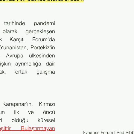
arihinde, pandemi 
 olarak gerçekleşen 
k Karşıtı Forum'da 
 Yunanistan, Portekiz'in 
Avrupa ülkesinden 
lişkin ayrımcılığa dair 
ak, ortak çalışma 
 
rapınar'ın, Kırmızı 
l'un ilk ve öncü 
imzacılarından biri olduğu küresel 
ittir Bulaştırmayan
Synapse Forum I Red Ribb