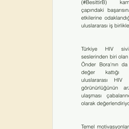
(#BesittirB) ka
çapındaki başarısına
etkilerine odaklandı
uluslararası iş birlik
Türkiye HIV sivi
seslerinden biri olan
Önder Bora'nın da k
değer kattığı fo
uluslararası HIV a
görünürlüğünün arz
ulaşması çabaları
olarak değerlendiriy
Temel motivasyonları