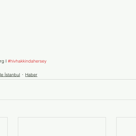
g I 
#hivhakkindahersey
le İstanbul
Haber