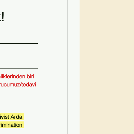
!
Kırmızı Kurdele Söyleşiler
iklerinden biri 
rucumuz/tedavi 
ivist Arda 
imination 