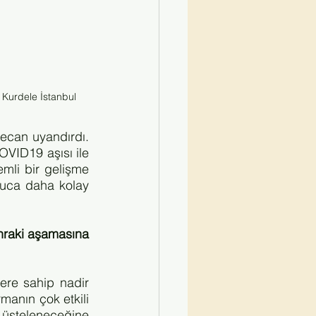
ı Kurdele İstanbul
ecan uyandırdı. 
VID19 aşısı ile 
li bir gelişme 
uca daha kolay 
nraki aşamasına 
lere sahip nadir 
manın çok etkili 
üsteleneceğine 