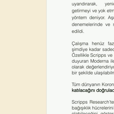
uyandırarak, yen
getirmeyi ve yok etm
yöntem deniyor. Aşı,
denemelerinde ve s
edildi.
Çalışma henüz fa
şimdiye kadar sadece
Özellikle Scripps ve
duyuran Moderna ile
olarak değerlendiri
bir şekilde ulaşılabi
Tüm dünyanın Koronav
katılacağını doğrulad
Scripps Research’ten 
bağışıklık hücrelerin
olabileceğini göste