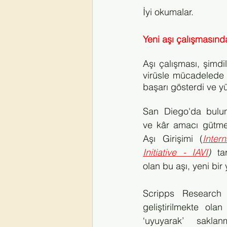
İyi okumalar.
Yeni aşı çalışmasın
Aşı çalışması, şimdi
virüsle mücadelede 
başarı gösterdi ve y
San Diego'da bulun
ve kâr amacı gütme
Aşı Girişimi (
Inter
Initiative - IAVI
)
 tar
olan bu aşı, yeni bir
Scripps Research 
geliştirilmekte ola
‘uyuyarak’ saklan