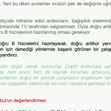
Yani bu diken proteinler virüsün pek de değişime uğray
ölçüde nötralize edici antikorların, bağışıklık sistemin
(milyonda 1'i) tarafından salgılanması. Oysa doğru antik
u B hücrelerinin hazırlanmış olması gerekiyor. 
ru B hücrelerini hazırlayarak, doğru antikor yanıtı
n için denediği yöntemde başarılı görünen bir çalış
andırıcı.
utta doğal olarak bulunurlar. Çeşitli antikorlara sah
nlar hem enerji hem de kaynak koruması amacıyla,
sitlerinin doğru bir şekilde çalışmasını engelleyen her
n bağışıklık sisteminde sıkıntılar meydana gelmeye baş
nbul’un değerlendirmesi