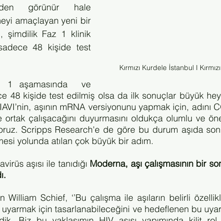
iden görünür hale 
eyi amaçlayan yeni bir 
 şimdilik Faz 1 klinik 
adece 48 kişide test 
Kırmızı Kurdele İstanbul I Kırmız
z 1 aşamasında  ve 
 48 kişide test edilmiş olsa da ilk sonuçlar büyük hey
 IAVI’nin, aşının mRNA versiyonunu yapmak için, adını CO
 ortak çalışacağını duyurmasını oldukça olumlu ve önem
yoruz. Scripps Research'e de göre bu durum aşıda son
lmesi yolunda atılan çok büyük bir adım.
irüs aşısı ile tanıdığı 
Moderna, aşı çalışmasının bir so
ı.
William Schief, ‘’Bu çalışma ile aşıların belirli özellik
i uyarmak için tasarlanabileceğini ve hedeflenen bu uyar
rdik. Biz bu yaklaşımın HIV aşısı yapımında kilit rol 