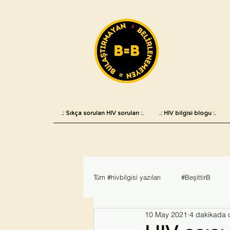
.: Sıkça sorulan HIV soruları :.
.: HIV bilgisi blogu :.
Tüm #hivbilgisi yazıları
#BeşittirB
10 May 2021
4 dakikada 
Haber
#AIDS2018
#hivvea