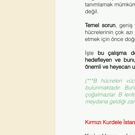
tanımlamak mümkün. 
değil.
Temel sorun
, geniş 
hücrelerinin çok azı 
etmek için önce doğr
İşte
 bu çalışma doğ
hedefleyen ve bunu
önemli ve heyecan uy
(***B hücreleri vüc
bulunmaktadır. Bu
çoğalmazlar. B lenfo
meydana geldiği zama
Kırmızı Kurdele İsta