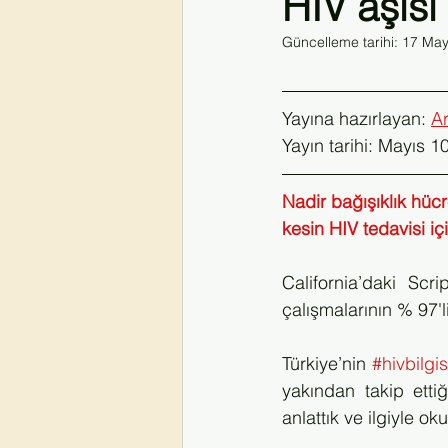
HIV aşısı
Güncelleme tarihi:
17 May
#hivvekoronavirüs
#coronavirus
Yayına hazırlayan: 
A
HIVİstanbul2026
Yayın tarihi: Mayıs 1
Nadir bağışıklık hücr
kesin HIV tedavisi için
California’daki Scr
çalışmalarının % 97'l
Türkiye’nin 
#hivbilgis
yakından takip etti
anlattık ve ilgiyle o