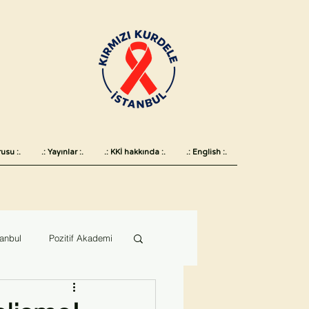
usu :.
.: Yayınlar :.
.: KKİ hakkında :.
.: English :.
tanbul
Pozitif Akademi
 günü