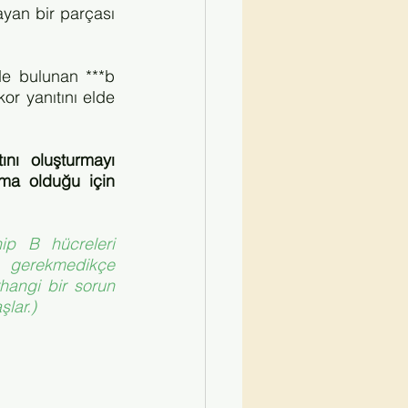
an bir parçası 
de bulunan ***b 
or yanıtını elde 
nı oluşturmayı 
ma olduğu için 
ip B hücreleri 
 gerekmedikçe 
hangi bir sorun 
lar.)