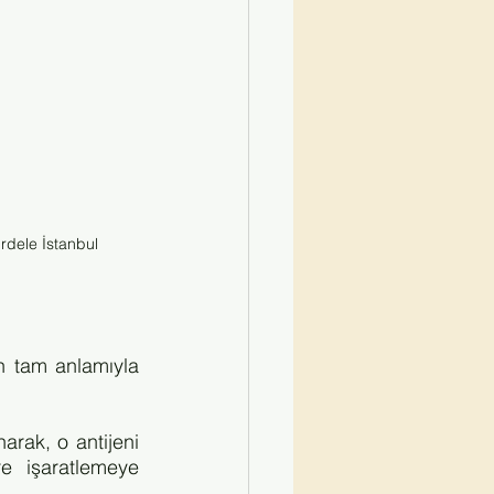
urdele İstanbul
 tam anlamıyla 
rak, o antijeni 
e  işaratlemeye 