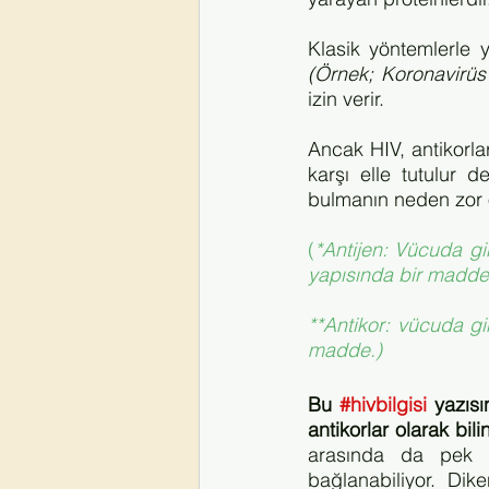
(Örnek; Koronavirüs
izin verir. 
Ancak HIV, antikorla
karşı elle tutulur de
bulmanın neden zor
(
*Antijen: Vücuda gir
yapısında bir madde
**Antikor: vücuda gi
madde.)
Bu 
#hivbilgisi
 yazısı
antikorlar olarak bil
arasında da pek d
bağlanabiliyor. Dik