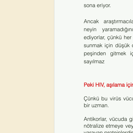
sona eriyor. 
Ancak araştırmacıl
neyin yaramadığın
ediyorlar, çünkü he
sunmak için düşük o
peşinden gitmek i
sayılmaz
Peki HIV, aşılama iç
Çünkü bu virüs vücu
bir uzman. 
Antikorlar, vücuda g
nötralize etmeye vey
yarayan proteinlerdir