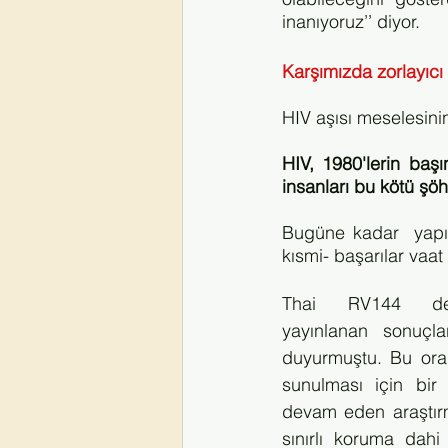
inanıyoruz’’ diyor.
Karşımızda zorlayıcı 
HIV aşısı meselesinin
HIV, 1980'lerin başı
insanları bu kötü şöhr
Bugüne kadar  yapıla
kısmi- başarılar vaat e
Thai RV144 den
yayınlanan sonuçlar
duyurmuştu. Bu ora
sunulması için bir h
devam eden araştırm
sınırlı koruma dahi 