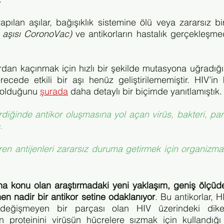
 aşısı CoronoVac) 
ve antikorların hastalık gerçekleşm
rdan kaçınmak için hızlı bir şekilde mutasyona uğradığı
recede etkili bir aşı henüz geliştirilememiştir. HIV’in 
 olduğunu 
şurada
 daha detaylı bir biçimde yanıtlamıştık.
diğinde antikor oluşmasına yol açan virüs, bakteri, paraz
.
ren antijenleri zararsız duruma getirmek için organizmanı
na konu olan araştırmadaki yeni yaklaşım, geniş ölçüde 
inen nadir bir antikor setine odaklanıyor
. Bu antikorlar, HIV
eğişmeyen bir parçası olan HIV üzerindeki diken 
en proteinini virüsün hücrelere sızmak için kullandığı