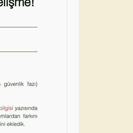
elişme!
Kırmızı Kurdele Söyleşiler
güvenlik fazı) 
bilgisi
 yazısında 
lardan farkını 
ni ekledik. 