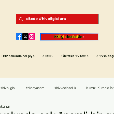
KKİ'yi destekle
.: HIV hakkında her şey :.
.: B=B :.
.: Ücretsiz HIV testi :.
.: HIV'in doğr
#hivbilgisi
#hivleyasam
#hivvecinsellik
Kırmızı Kurdele İs
okunur
sk
#hivvesaglik
English
Değerlendirme
Dünya AIDS