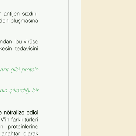
Klasik yöntemlerle yapılan aşılar, bağışıklık sistemine ölü veya zararsız bir antijen sızdırır 
eden oluşmasına 
ndan, bu virüse 
kesin tedavisini 
it gibi protein 
n çıkardığı bir 
nötralize edici 
’in farklı türleri 
proteinlerine 
 anahtar olarak 