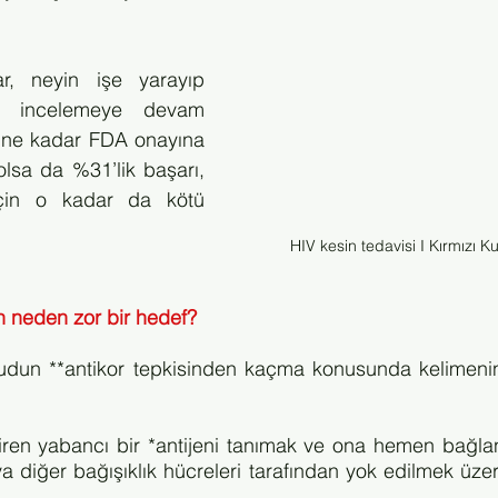
ar, neyin işe yarayıp 
ı incelemeye devam 
r ne kadar FDA onayına 
lsa da %31’lik başarı, 
çin o kadar da kötü 
HIV kesin tedavisi I Kırmızı K
in neden zor bir hedef?
dun **antikor tepkisinden kaçma konusunda kelimenin
iren yabancı bir *antijeni tanımak ve ona hemen bağlana
a diğer bağışıklık hücreleri tarafından yok edilmek üzer
. 