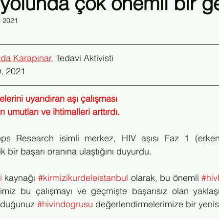
 yolunda çok önemli bir g
 2021
Kongre
Klinik Plus Dergisi
Sivil Toplum HIV Konferansı
rda Karapınar
, Tedavi Aktivisti
0, 2021
elerini uyandıran aşı çalışması 
 umutları ve ihtimalleri arttırdı.
ipps Research isimli merkez, HIV aşısı Faz 1 (erken 
ik bir başarı oranına ulaştığını duyurdu.
i
 kaynağı 
#kirmizikurdeleistanbul
 olarak, bu önemli 
#hiv
ğimiz bu çalışmayı ve geçmişte başarısız olan yaklaşım
kuduğunuz 
#hivindogrusu
 değerlendirmelerimize bir yenisi