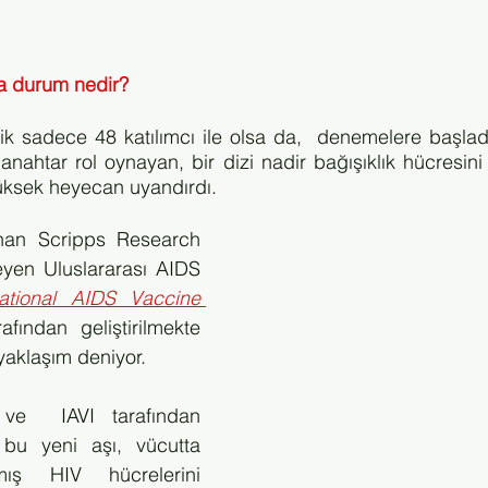
da durum nedir?
lik sadece 48 katılımcı ile olsa da,  denemelere başlad
anahtar rol oynayan, bir dizi nadir bağışıklık hücresi
üksek heyecan uyandırdı.
an Scripps Research 
yen Uluslararası AIDS 
national AIDS Vaccine 
afından geliştirilmekte 
 yaklaşım deniyor.
ve  IAVI tarafından 
n bu yeni aşı, vücutta 
mış HIV hücrelerini 