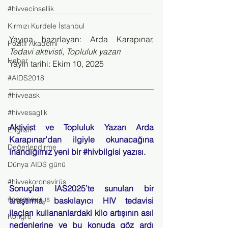
#hivvecinsellik
Kırmızı Kurdele İstanbul
Yayına hazırlayan: Arda Karapınar, 
Pozitif Akademi
Tedavi aktivisti, Topluluk yazarı
Haber
Yayın tarihi: Ekim 10, 2025
#AIDS2018
#hivveask
#hivvesaglik
Aktivist ve Topluluk Yazarı Arda 
English
Karapınar’dan ilgiyle okunacağına 
Değerlendirme
inandığımız yeni bir 
#hivbilgisi
 yazısı.
Dünya AIDS günü
#hivvekoronavirüs
Sonuçları IAS2025’te sunulan bir 
#coronavirus
araştırma, baskılayıcı HIV tedavisi 
ilaçları kullananlardaki kilo artışının asıl 
Kongre
nedenlerine ve bu konuda göz ardı 