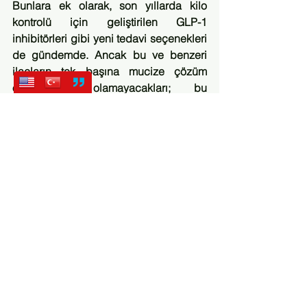
Bunlara ek olarak, son yıllarda kilo 
kontrolü için geliştirilen GLP-1 
inhibitörleri gibi yeni tedavi seçenekleri 
de gündemde. Ancak bu ve benzeri 
ilaçların tek başına mucize çözüm 
olmadıkları, olamayacakları; bu 
konunun yaşam tarzı ve toplumsal 
koşullarla birlikte ele alınması gerektiği 
unutulmamalı.
-Bahaneden gerçeğe
IAS2025’te paylaşılan bu bulgular, 
yıllardır yinelenen “ilaçlar kilo aldırıyor” 
söylemlerini anlamsızlaştıracak gibi 
görünüyor.
 Dolayısıyla kilo artışının 
gerçek nedenlerini bulabilmek için yaş, 