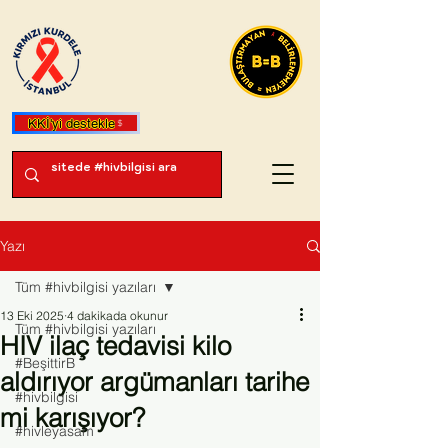
KKİ'yi destekle
Yazı
Tüm #hivbilgisi yazıları
13 Eki 2025
4 dakikada okunur
Tüm #hivbilgisi yazıları
HIV ilaç tedavisi kilo
#BeşittirB
aldırıyor argümanları tarihe
#hivbilgisi
mi karışıyor?
#hivleyasam