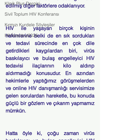
Klinik Plus Dergisi
edilmiş diğer faktörlere odaklanıyor.
Sivil Toplum HIV Konferansı
Kırmızı Kurdele Söyleşiler
HIV ile yaşayan birçok kişinin 
HIVİstanbul2026
hekimlerine belki de en sık sordukları 
ve tedavi sürecinde en çok dile 
getirdikleri kaygılardan biri, virüs 
baskılayıcı ve bulaş engelleyici HIV 
tedavisi ilaçlarının kilo aldırıp 
aldırmadığı konusudur. En azından 
hekimlerle yaptığımız görüşmelerden 
ve online HIV danışmanlığı servisimize 
gelen sorulardan hareketle, bu konuda 
güçlü bir gözlem ve çıkarım yapmamız 
mümkün.
Hatta öyle ki, çoğu zaman virüs 