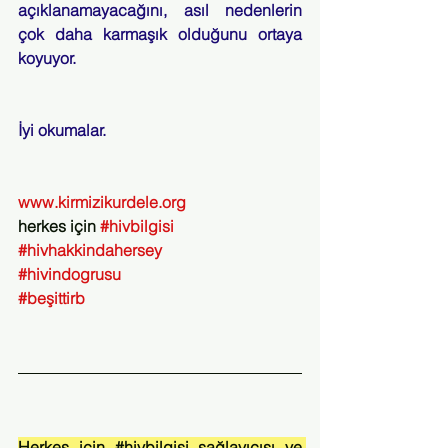
açıklanamayacağını, asıl nedenlerin 
çok daha karmaşık olduğunu ortaya 
koyuyor.
İyi okumalar.
www.kirmizikurdele.org
herkes için 
#hivbilgisi
#hivhakkindahersey
#hivindogrusu
#beşittirb
Herkes için 
#hivbilgisi
 sağlayıcısı ve 