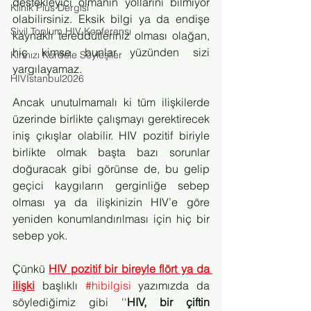
destekleyici olmanın yollarını bilmiyor 
Klinik Plus Dergisi
olabilirsiniz. Eksik bilgi ya da endişe 
Sivil Toplum HIV Konferansı
kaynaklı tereddütleriniz olması olağan, 
hiç kimse bunlar yüzünden sizi 
Kırmızı Kurdele Söyleşiler
yargılayamaz.
HIVİstanbul2026
Ancak unutulmamalı ki tüm ilişkilerde 
üzerinde birlikte çalışmayı gerektirecek 
iniş çıkışlar olabilir. HIV pozitif biriyle 
birlikte olmak başta bazı sorunlar 
doğuracak gibi görünse de, bu gelip 
geçici kaygıların gerginliğe sebep 
olması ya da ilişkinizin HIV’e göre 
yeniden konumlandırılması için hiç bir 
sebep yok.
Çünkü 
HIV pozitif bir bireyle flört ya da 
ilişki
başlıklı 
#hibilgisi
 yazımızda da 
söylediğimiz gibi ''
HIV, bir çiftin 