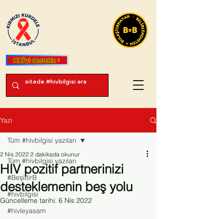
KKİ'yi destekle
Yazı
Tüm #hivbilgisi yazıları
2 Nis 2022
2 dakikada okunur
Tüm #hivbilgisi yazıları
HIV pozitif partnerinizi
#BeşittirB
desteklemenin beş yolu
#hivbilgisi
Güncelleme tarihi:
6 Nis 2022
#hivleyasam