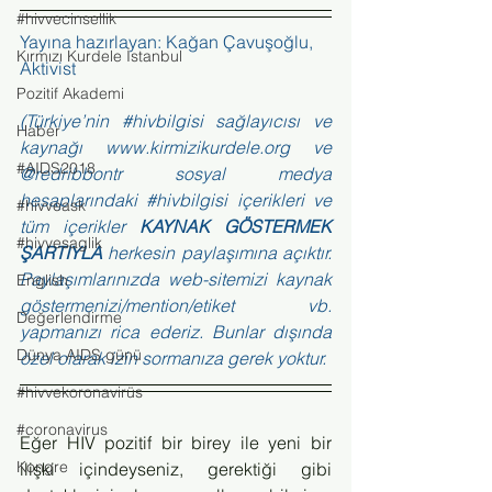
#hivvecinsellik
Yayına hazırlayan: Kağan Çavuşoğlu, 
Kırmızı Kurdele İstanbul
Aktivist
Pozitif Akademi
(Türkiye’nin 
#hivbilgisi
 sağlayıcısı ve 
Haber
kaynağı 
www.kirmizikurdele.org
 ve 
#AIDS2018
@redribbontr sosyal medya 
hesaplarındaki 
#hivbilgisi
 içerikleri ve 
#hivveask
tüm içerikler 
KAYNAK GÖSTERMEK 
#hivvesaglik
ŞARTIYLA
 herkesin paylaşımına açıktır. 
Paylaşımlarınızda web-sitemizi kaynak 
English
göstermenizi/mention/etiket vb. 
Değerlendirme
yapmanızı rica ederiz. Bunlar dışında 
Dünya AIDS günü
özel olarak izin sormanıza gerek yoktur.
#hivvekoronavirüs
#coronavirus
Eğer HIV pozitif bir birey ile yeni bir 
Kongre
ilişki içindeyseniz, gerektiği gibi 