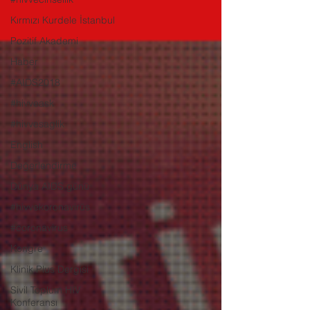
Kırmızı Kurdele İstanbul
Pozitif Akademi
Haber
#AIDS2018
#hivveask
#hivvesaglik
English
Değerlendirme
Dünya AIDS günü
#hivvekoronavirüs
#coronavirus
Kongre
Klinik Plus Dergisi
Sivil Toplum HIV
Konferansı