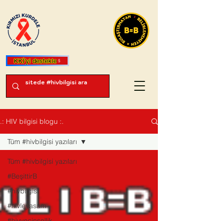
KKİ'yi destekle
.: HIV bilgisi blogu :.
Tüm #hivbilgisi yazıları
Tüm #hivbilgisi yazıları
#BeşittirB
#hivbilgisi
#hivleyasam
#hivvecinsellik