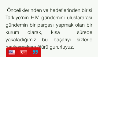
 Önceliklerinden ve hedeflerinden birisi 
Türkiye'nin HIV gündemini uluslararası 
gündemin bir parçası yapmak olan bir 
kurum olarak, kısa  sürede 
yakaladığımız bu başarıyı sizlerle 
paylaşmaktan ötürü gururluyuz.
7 Ocak - 11 Ocak tarihleri arasında 
Brüksel'de gerçekleşecek etkinliğin 
detaylarını
facesofturkey.eu/tr
 adresinden öğrebilir, 
etkinlikten paylaşımlar için sosyal 
medya hesaplarımızı takip edebilirsiniz.
#kirmizikurdeleistanbul
#hivhakkindahersey