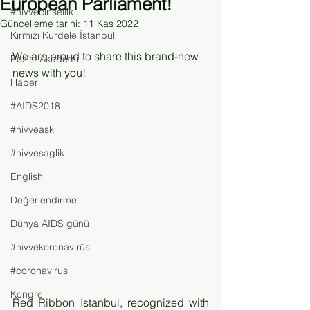
European Parliament!
#hivvecinsellik
Güncelleme tarihi:
11 Kas 2022
Kırmızı Kurdele İstanbul
We are proud to share this brand-new 
Pozitif Akademi
news with you!
Haber
#AIDS2018
#hivveask
#hivvesaglik
English
Değerlendirme
Dünya AIDS günü
#hivvekoronavirüs
#coronavirus
Kongre
Red Ribbon Istanbul, recognized with 