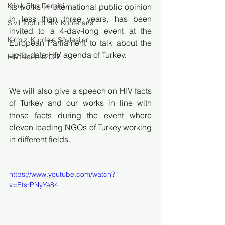
Klinik Plus Dergisi
its works in international public opinion 
in less than three years, has been 
Sivil Toplum HIV Konferansı
invited to a 4-day-long event at the 
Kırmızı Kurdele Söyleşiler
European Parliament to talk about the 
up-to-date HIV agenda of Turkey.
HIVİstanbul2026
We will also give a speech on HIV facts 
of Turkey and our works in line with 
those facts during the event where 
eleven leading NGOs of Turkey working 
in different fields.
https://www.youtube.com/watch?
v=EtsrPNyYa84