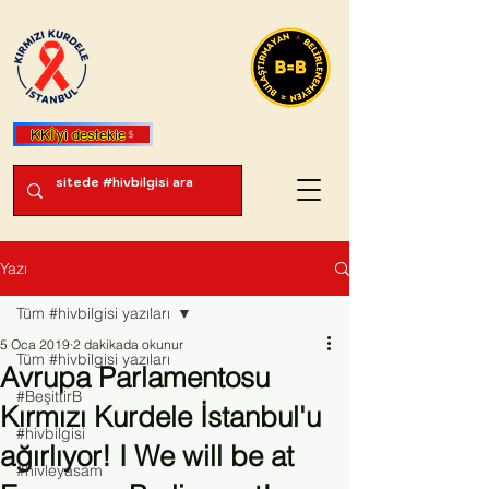
KKİ'yi destekle
Yazı
Tüm #hivbilgisi yazıları
5 Oca 2019
2 dakikada okunur
Tüm #hivbilgisi yazıları
Avrupa Parlamentosu
#BeşittirB
Kırmızı Kurdele İstanbul'u
#hivbilgisi
ağırlıyor! I We will be at
#hivleyasam