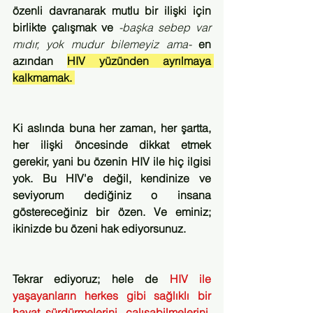
özenli davranarak mutlu bir ilişki için 
birlikte çalışmak ve 
-başka sebep var 
mıdır, yok mudur bilemeyiz ama-
 en 
azından 
HIV yüzünden ayrılmaya 
kalkmamak. 
Ki aslında buna her zaman, her şartta, 
her ilişki öncesinde dikkat etmek 
gerekir, yani bu özenin HIV ile hiç ilgisi 
yok. Bu HIV'e değil, kendinize ve 
seviyorum dediğiniz o insana 
göstereceğiniz bir özen. Ve eminiz; 
ikinizde bu özeni hak ediyorsunuz.
Tekrar ediyoruz; hele de 
HIV ile 
yaşayanların herkes gibi sağlıklı bir 
hayat sürdürmelerini, çalışabilmelerini, 