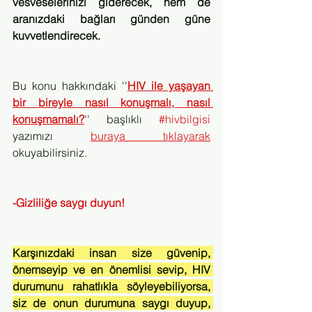
vesveselerinizi giderecek, hem de 
aranızdaki bağları günden güne 
kuvvetlendirecek.
Bu konu hakkındaki ''
HIV ile yaşayan 
bir bireyle nasıl konuşmalı, nasıl 
konuşmamalı?
'' başlıklı 
#hivbilgisi
yazımızı 
buraya tıklayarak
okuyabilirsiniz.
-Gizliliğe saygı duyun!
Karşınızdaki insan size güvenip, 
önemseyip ve en önemlisi sevip, HIV 
durumunu rahatlıkla söyleyebiliyorsa, 
siz de onun durumuna saygı duyup, 