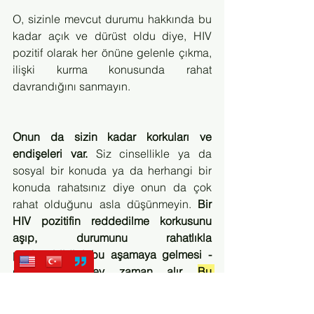
O, sizinle mevcut durumu hakkında bu 
kadar açık ve dürüst oldu diye, HIV 
pozitif olarak her önüne gelenle çıkma, 
ilişki kurma konusunda rahat 
davrandığını sanmayın. 
Onun da sizin kadar korkuları ve 
endişeleri var. 
Siz cinsellikle ya da 
sosyal bir konuda ya da herhangi bir 
konuda rahatsınız diye onun da çok 
rahat olduğunu asla düşünmeyin. 
Bir 
HIV pozitifin reddedilme korkusunu 
aşıp, durumunu rahatlıkla 
paylaşabildiği bu aşamaya gelmesi -
genellikle- epey zaman alır. 
Bu 
yolculuğa saygı duyun ve seviyorsanız 
hikâyenin bir parçası olun.