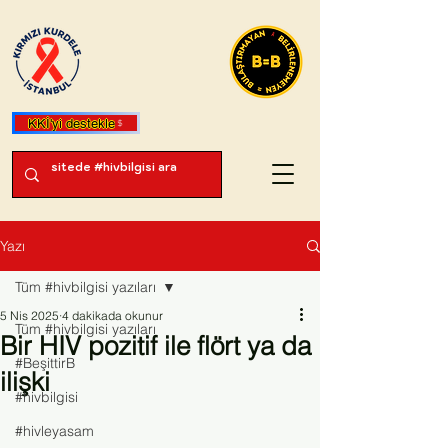
KKİ'yi destekle
Yazı
Tüm #hivbilgisi yazıları
5 Nis 2025
4 dakikada okunur
Tüm #hivbilgisi yazıları
Bir HIV pozitif ile flört ya da
#BeşittirB
ilişki
#hivbilgisi
#hivleyasam