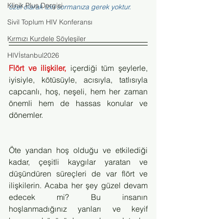
Klinik Plus Dergisi
özel olarak izin sormanıza gerek yoktur.
Sivil Toplum HIV Konferansı
Kırmızı Kurdele Söyleşiler
HIVİstanbul2026
Flört ve ilişkiler, 
içerdiği tüm şeylerle, 
iyisiyle, kötüsüyle, acısıyla, tatlısıyla 
capcanlı, hoş, neşeli, hem her zaman 
önemli hem de hassas konular ve 
dönemler.
Öte yandan hoş olduğu ve etkilediği 
kadar, çeşitli kaygılar yaratan ve 
düşündüren süreçleri de var flört ve 
ilişkilerin. Acaba her şey güzel devam 
edecek mi? Bu insanın 
hoşlanmadığınız yanları ve keyif 