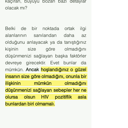
kaçıran, büyüyü bozan bazı detaylar 
olacak mı?
Belki de bir noktada ortak ilgi 
alanlarının sanılandan daha az 
olduğunu anlayacak ya da tanıştığınız 
kişinin size göre olmadığını 
düşünmenizi sağlayan başka faktörler 
devreye girecektir. Evet bunlar da 
mümkün. 
Ancak 
hoşlandığınız o güzel 
insanın size göre olmadığını, onunla bir 
ilişkinin mümkün olmadığını 
düşünmenizi sağlayan sebepler her ne 
olursa olsun HIV pozitiflik asla 
bunlardan biri olmamalı.