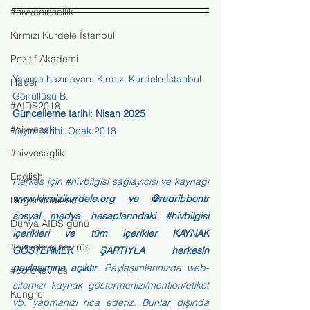
#hivvecinsellik
Kırmızı Kurdele İstanbul
Pozitif Akademi
Yayıma hazırlayan: Kırmızı Kurdele İstanbul 
Haber
Gönüllüsü B. 
#AIDS2018
Güncelleme tarihi: Nisan 2025
#hivveask
Yayım tarihi: Ocak 2018
#hivvesaglik
English
Herkes için 
#hivbilgisi
 sağlayıcısı ve kaynağı 
www.kirmizikurdele.org
 ve @redribbontr 
Değerlendirme
sosyal medya hesaplarındaki 
#hivbilgisi
Dünya AIDS günü
içerikleri ve tüm içerikler KAYNAK 
#hivvekoronavirüs
GÖSTERMEK ŞARTIYLA herkesin 
paylaşımına açıktır
. Paylaşımlarınızda web-
#coronavirus
sitemizi kaynak göstermenizi/mention/etiket 
Kongre
vb. yapmanızı rica ederiz. Bunlar dışında 