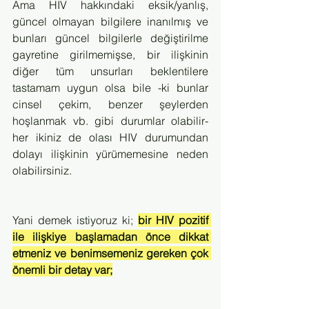
Ama HIV hakkındaki eksik/yanlış, 
güncel olmayan bilgilere inanılmış ve 
bunları güncel bilgilerle değiştirilme 
gayretine girilmemişse, bir ilişkinin 
diğer tüm unsurları beklentilere 
tastamam uygun olsa bile -ki bunlar 
cinsel çekim, benzer şeylerden 
hoşlanmak vb. gibi durumlar olabilir-  
her ikiniz de olası HIV durumundan 
dolayı ilişkinin yürümemesine neden 
olabilirsiniz.
Yani demek istiyoruz ki; 
bir HIV pozitif 
ile ilişkiye başlamadan önce dikkat 
etmeniz ve benimsemeniz gereken çok 
önemli bir detay var;