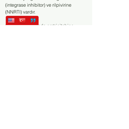
(integrase inhibitor) ve rilpivirine 
(NNRTI) vardır.
Odefsey: İçeriğinde emtricitabine 
(NRTI), rilpivirine (NNRTI) ve tenofovir 
alafenamide (NRTI) vardır.
Stribild: İçeriğinde elvitegravir 
(integrase inhibitor), cobicistat, 
emtricitabine (NRTI) ve tenofovir 
disoproxil fumarate (NRTI) vardır.
Symfi: İçeriğinde efavirenz (NNRTI), 
lamivudine (NRTI) ve tenofovir 
disoproxil fumarate (NRTI) vardır.
Triumeq: İçeriğinde dolutegravir 
(integrase inhibitor), abacavir (NRTI) 