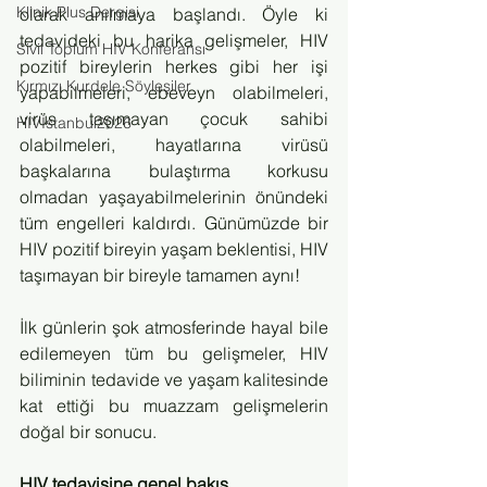
Klinik Plus Dergisi
olarak anılmaya başlandı. Öyle ki 
tedavideki bu harika gelişmeler, HIV 
Sivil Toplum HIV Konferansı
pozitif bireylerin herkes gibi her işi 
Kırmızı Kurdele Söyleşiler
yapabilmeleri, ebeveyn olabilmeleri, 
virüs taşımayan çocuk sahibi 
HIVİstanbul2026
olabilmeleri, hayatlarına virüsü 
başkalarına bulaştırma korkusu 
olmadan yaşayabilmelerinin önündeki 
tüm engelleri kaldırdı. Günümüzde bir 
HIV pozitif bireyin yaşam beklentisi, HIV 
taşımayan bir bireyle tamamen aynı!
İlk günlerin şok atmosferinde hayal bile 
edilemeyen tüm bu gelişmeler, HIV 
biliminin tedavide ve yaşam kalitesinde 
kat ettiği bu muazzam gelişmelerin 
doğal bir sonucu.
HIV tedavisine genel bakış