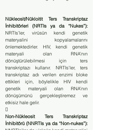
Nükleosit/Nükloitit Ters Transkriptaz 
İnhibitörleri (NRTIs ya da “Nukes”):
NRTIs’ler, virüsün kendi genetik 
materyalini kopyalamalarını 
önlemektedirler. HIV, kendi genetik 
materyali olan RNA’nın 
dönüştürülebilmesi için ters 
transkriptazı kullanır. NRTIs’ler, ters 
transkriptaz adı verilen enzimi bloke 
ettikleri için, böylelikle HIV kendi 
genetik materyali olan RNA’nın 
dönüşümünü gerçekleştiremez ve 
etkisiz hale gelir.

Non-Nükleosit Ters Transkriptaz 
İnhibitörü (NNRTIs ya da “Non-nukes”):