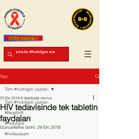
KKİ'yi destekle
Yazı
Tüm #hivbilgisi yazıları
23 Eki 2018
6 dakikada okunur
Tüm #hivbilgisi yazıları
HIV tedavisinde tek tabletin
#BeşittirB
faydaları
#hivbilgisi
Güncelleme tarihi:
29 Eki 2018
#hivleyasam