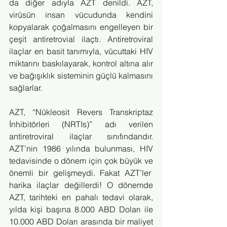
da diğer adıyla AZT denildi. AZT, 
virüsün insan vücudunda kendini 
kopyalarak çoğalmasını engelleyen bir 
çeşit antiretrovial ilaçtı. Antiretroviral 
ilaçlar en basit tanımıyla, vücuttaki HIV 
miktarını baskılayarak, kontrol altına alır 
ve bağışıklık sisteminin güçlü kalmasını 
sağlarlar.
AZT, “Nükleosit Revers Transkriptaz 
İnhibitörleri (NRTIs)” adı verilen 
antiretroviral ilaçlar sınıfındandır. 
AZT’nin 1986 yılında bulunması, HIV 
tedavisinde o dönem için çok büyük ve 
önemli bir gelişmeydi. Fakat AZT’ler  
harika ilaçlar değillerdi! O dönemde 
AZT, tarihteki en pahalı tedavi olarak, 
yılda kişi başına 8.000 ABD Doları ile 
10.000 ABD Doları arasında bir maliyet 