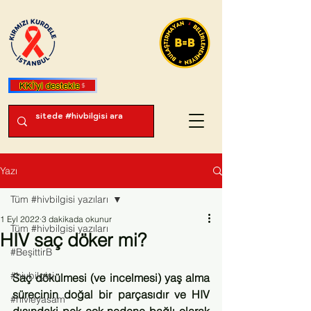
KKİ'yi destekle
Yazı
Tüm #hivbilgisi yazıları
1 Eyl 2022
3 dakikada okunur
Tüm #hivbilgisi yazıları
HIV saç döker mi?
#BeşittirB
#hivbilgisi
Saç dökülmesi (ve incelmesi) yaş alma 
sürecinin doğal bir parçasıdır ve HIV 
#hivleyasam