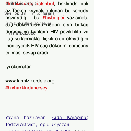
Klinik Plus Dergisi
#kirmizikurdeleistanbul
, hakkında pek 
az Türkçe kaynak bulunan bu konuda 
Sivil Toplum HIV Konferansı
hazırladığı  bu 
#hivbilgisi
 yazısında, 
Kırmızı Kurdele Söyleşiler
saç dökülmesine neden olan birkaç 
durumu ve bunların HIV pozitiflikle ve 
HIVİstanbul2026
ilaç kullanmakla ilişkili olup olmadığını 
inceleyerek HIV saç döker mi sorusuna 
bilimsel cevap aradı.
İyi okumalar.
www.kirmizikurdele.org
#hivhakkindahersey
Yayına hazırlayan: 
Arda Karapınar
, 
Tedavi aktivisti, Topluluk yazarı