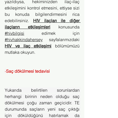
yazıldıysa, hekiminizden ilaç-ilaç 
etkileşimini kontrol etmesini, ettiyse sizi 
bu konuda bilgilendirmesini rica 
edebilirsiniz. 
HIV ilaçları ile diğer 
ilaçların etkileşimleri
 konusunda 
#hivbilgisi
 edimek için 
#hivhakkindahersey
 sayfalarımızdaki 
HIV ve ilaç etkileşimi
bölümümüzü 
mutlaka okuyun.
-
Saç dökülmesi tedavisi
Yukarıda belirtilen sorunlardan 
herhangi birinin neden olduğu saç 
dökülmesi çoğu zaman geçicidir. TE 
durumunda saçların yeni saç çıktığı 
için döküldüğünü hatırlamak da 