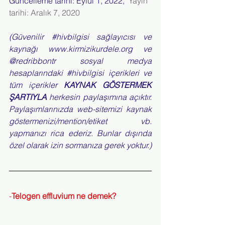
Güncelleme tarihi: Eylül 1, 2022, 
 Yayın 
tarihi: Aralık 7, 2020
(Güvenilir 
#hivbilgisi
 sağlayıcısı ve 
kaynağı 
www.kirmizikurdele.org
 ve 
@redribbontr sosyal medya 
hesaplarındaki 
#hivbilgisi
 içerikleri ve 
tüm içerikler 
KAYNAK GÖSTERMEK 
ŞARTIYLA
 herkesin paylaşımına açıktır. 
Paylaşımlarınızda web-sitemizi kaynak 
göstermenizi/mention/etiket vb. 
yapmanızı rica ederiz. Bunlar dışında 
özel olarak izin sormanıza gerek yoktur.)
-
Telogen effluvium ne demek?