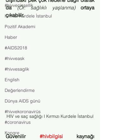
dışındaki pek çok nedene bağlı olarak 
#hivvecinsellik
da 
(Ör: sağlıklı yaşlanma)
 ortaya 
çıkabilir. 
Kırmızı Kurdele İstanbul
Pozitif Akademi
Haber
#AIDS2018
#hivveask
#hivvesaglik
English
Değerlendirme
Dünya AIDS günü
#hivvekoronavirüs
HIV ve saç sağlığı I Kırmızı Kurdele İstanbul
#coronavirus
Kongre
Güvenilir 
#hivbilgisi
 kaynağı 