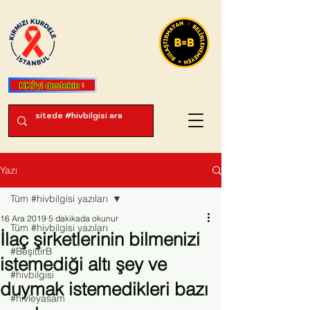
KKİ'yi destekle
Yazı
Tüm #hivbilgisi yazıları
16 Ara 2019
5 dakikada okunur
Tüm #hivbilgisi yazıları
İlaç şirketlerinin bilmenizi
#BeşittirB
istemediği altı şey ve
#hivbilgisi
duymak istemedikleri bazı
#hivleyasam