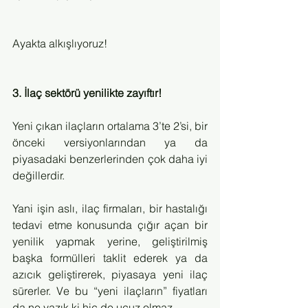
Ayakta alkışlıyoruz!
3. İlaç sektörü yenilikte zayıftır!
Yeni çıkan ilaçların ortalama 3’te 2’si, bir 
önceki versiyonlarından ya da 
piyasadaki benzerlerinden çok daha iyi 
değillerdir. 
Yani işin aslı, ilaç firmaları, bir hastalığı 
tedavi etme konusunda çığır açan bir 
yenilik yapmak yerine, geliştirilmiş 
başka formülleri taklit ederek ya da 
azıcık geliştirerek, piyasaya yeni ilaç 
sürerler. Ve bu “yeni ilaçların” fiyatları 
da ne yazık ki hiç de ucuz olmaz. 