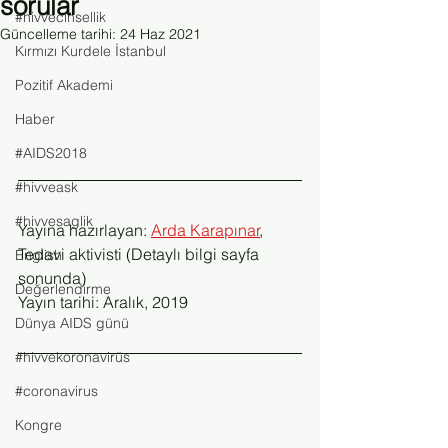
sorular
#hivvecinsellik
Güncelleme tarihi:
24 Haz 2021
Kırmızı Kurdele İstanbul
Pozitif Akademi
Haber
#AIDS2018
#hivveask
#hivvesaglik
Yayına hazırlayan: 
Arda Karapınar
,
Tedavi aktivisti (Detaylı bilgi sayfa 
English
sonunda)
Değerlendirme
Yayın tarihi: Aralık, 2019
Dünya AIDS günü
#hivvekoronavirüs
#coronavirus
Kongre