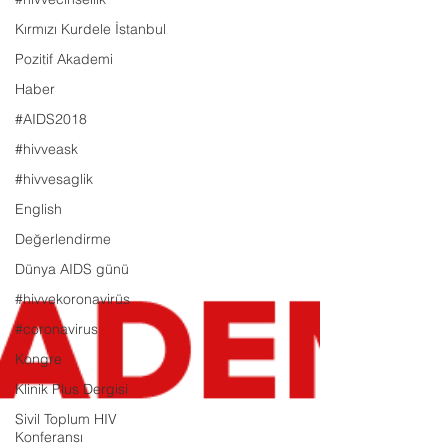
Kırmızı Kurdele İstanbul
Pozitif Akademi
Haber
#AIDS2018
#hivveask
#hivvesaglik
English
Değerlendirme
Dünya AIDS günü
#hivvekoronavirüs
#coronavirus
Kongre
Klinik Plus Dergisi
Sivil Toplum HIV
Konferansı