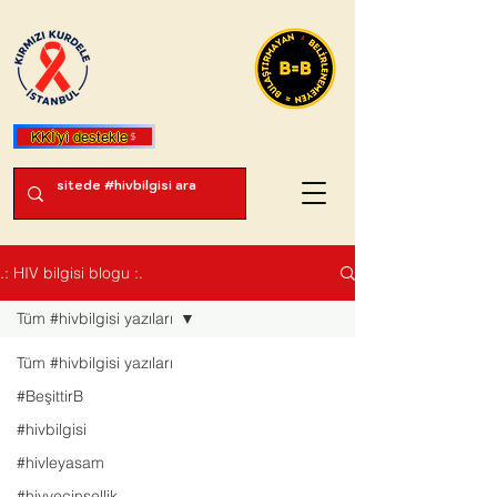
KKİ'yi destekle
.: HIV bilgisi blogu :.
Tüm #hivbilgisi yazıları
Tüm #hivbilgisi yazıları
#BeşittirB
#hivbilgisi
#hivleyasam
#hivvecinsellik