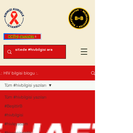
KKİ'yi destekle
.: HIV bilgisi blogu :.
Tüm #hivbilgisi yazıları
Tüm #hivbilgisi yazıları
#BeşittirB
#hivbilgisi
#hivleyasam
#hivvecinsellik