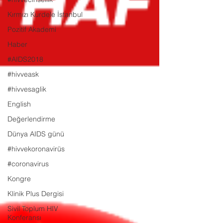
Kırmızı Kurdele İstanbul
Pozitif Akademi
Haber
#AIDS2018
#hivveask
#hivvesaglik
English
Değerlendirme
Dünya AIDS günü
#hivvekoronavirüs
#coronavirus
Kongre
Klinik Plus Dergisi
Sivil Toplum HIV
Konferansı