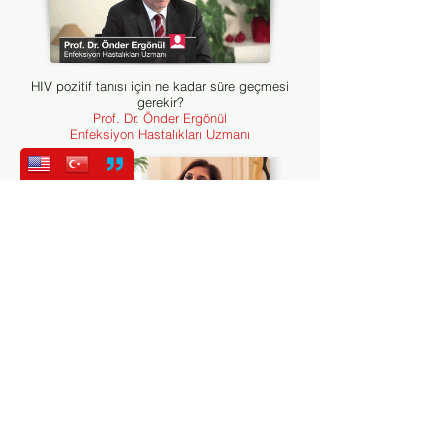
HIV pozitif tanısı için ne kadar süre geçmesi
gerekir?
Prof. Dr. Önder Ergönül
Enfeksiyon Hastalıkları Uzmanı
HIV pozitif kişilere psikolojik destek nasıl
verilir?
Yrd. Doç. Dr. Özlem Gökmoğol
Psikiyatri Uzmanı