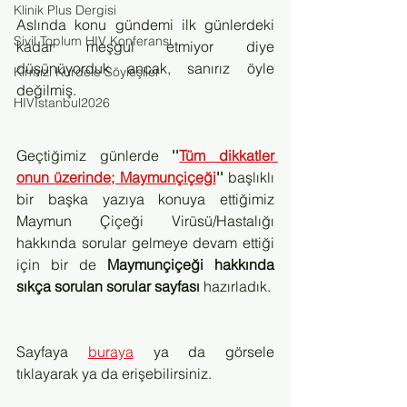
Klinik Plus Dergisi
Aslında konu gündemi ilk günlerdeki 
Sivil Toplum HIV Konferansı
kadar meşgul etmiyor diye 
düşünüyorduk ancak, sanırız öyle 
Kırmızı Kurdele Söyleşiler
değilmiş.
HIVİstanbul2026
Geçtiğimiz günlerde 
''
Tüm dikkatler 
onun üzerinde; Maymunçiçeği
'' 
başlıklı 
bir başka yazıya konuya ettiğimiz 
Maymun Çiçeği Virüsü/Hastalığı 
hakkında sorular gelmeye devam ettiği 
için bir de 
Maymunçiçeği hakkında 
sıkça sorulan sorular sayfası 
hazırladık.
Sayfaya 
buraya
 ya da görsele 
tıklayarak ya da erişebilirsiniz.