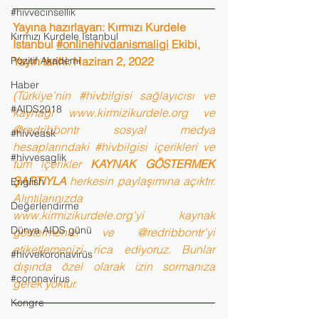
#hivvecinsellik
Yayına hazırlayan: Kırmızı Kurdele 
Kırmızı Kurdele İstanbul
İstanbul 
#onlinehivdanismaligi
 Ekibi, 
Pozitif Akademi
Yayın tarihi: Haziran 2, 2022
Haber
(Türkiye’nin 
#hivbilgisi
 sağlayıcısı ve 
#AIDS2018
kaynağı 
www.kirmizikurdele.org
 ve 
@redribbontr sosyal medya 
#hivveask
hesaplarındaki 
#hivbilgisi
 içerikleri ve 
#hivvesaglik
tüm içerikler 
KAYNAK GÖSTERMEK 
ŞARTIYLA
 herkesin paylaşımına açıktır. 
English
Alıntılarınızda 
Değerlendirme
www.kirmizikurdele.org'yi kaynak 
Dünya AIDS günü
göstermenizi ve @redribbontr'yi 
etiketlemenizi rica ediyoruz. Bunlar 
#hivvekoronavirüs
dışında özel olarak izin sormanıza 
#coronavirus
gerek yoktur.
Kongre