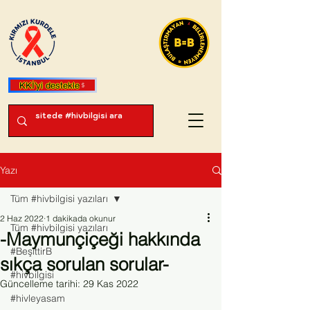
KKİ'yi destekle
Yazı
Tüm #hivbilgisi yazıları
2 Haz 2022
1 dakikada okunur
Tüm #hivbilgisi yazıları
-Maymunçiçeği hakkında
#BeşittirB
sıkça sorulan sorular-
#hivbilgisi
Güncelleme tarihi:
29 Kas 2022
#hivleyasam