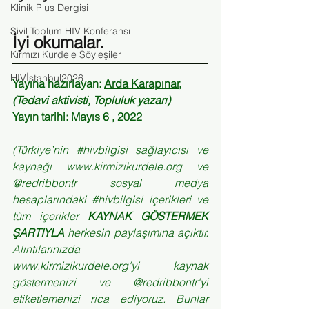
Klinik Plus Dergisi
Sivil Toplum HIV Konferansı
İyi okumalar.
Kırmızı Kurdele Söyleşiler
HIVİstanbul2026
Yayına hazırlayan: 
Arda Karapınar
, 
(Tedavi aktivisti, Topluluk yazarı)
Yayın tarihi: Mayıs 6 , 2022
(Türkiye’nin 
#hivbilgisi
 sağlayıcısı ve 
kaynağı 
www.kirmizikurdele.org
 ve 
@redribbontr sosyal medya 
hesaplarındaki 
#hivbilgisi
 içerikleri ve 
tüm içerikler 
KAYNAK GÖSTERMEK 
ŞARTIYLA
 herkesin paylaşımına açıktır. 
Alıntılarınızda 
www.kirmizikurdele.org'yi kaynak 
göstermenizi ve @redribbontr'yi 
etiketlemenizi rica ediyoruz. Bunlar 