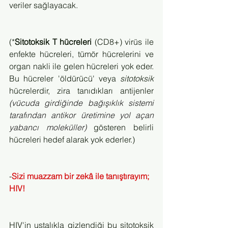
veriler sağlayacak.
(*
Sitotoksik T hücreleri
 (CD8+) virüs ile 
enfekte hücreleri, tümör hücrelerini ve 
organ nakli ile gelen hücreleri yok eder. 
Bu hücreler 'öldürücü' veya 
sitotoksik
hücrelerdir, zira tanıdıkları antijenler 
(vücuda girdiğinde bağışıklık sistemi 
tarafından antikor üretimine yol açan 
yabancı moleküller)
 gösteren belirli 
hücreleri hedef alarak yok ederler.)
-
Sizi muazzam bir zekâ ile tanıştırayım; 
HIV!
HIV'in ustalıkla gizlendiği bu sitotoksik 