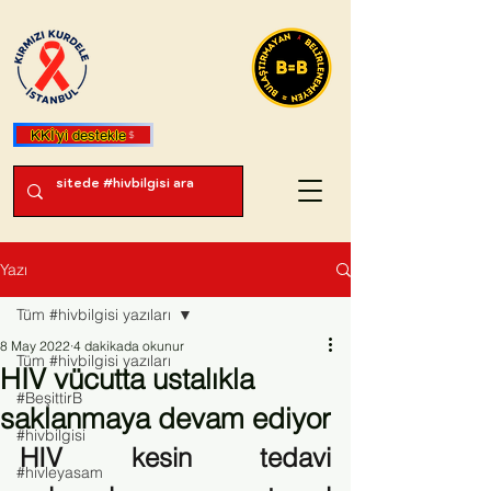
KKİ'yi destekle
Yazı
Tüm #hivbilgisi yazıları
8 May 2022
4 dakikada okunur
Tüm #hivbilgisi yazıları
HIV vücutta ustalıkla
#BeşittirB
saklanmaya devam ediyor
#hivbilgisi
HIV kesin tedavi 
#hivleyasam