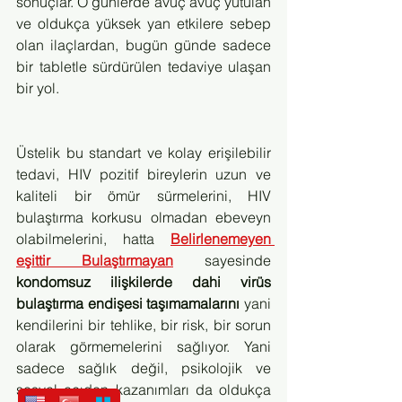
sonuçlar. O günlerde avuç avuç yutulan 
ve oldukça yüksek yan etkilere sebep 
olan ilaçlardan, bugün günde sadece 
bir tabletle sürdürülen tedaviye ulaşan 
bir yol. 
Üstelik bu standart ve kolay erişilebilir 
tedavi, HIV pozitif bireylerin uzun ve 
kaliteli bir ömür sürmelerini, HIV 
bulaştırma korkusu olmadan ebeveyn 
olabilmelerini, hatta 
Belirlenemeyen 
eşittir Bulaştırmayan
sayesinde 
kondomsuz ilişkilerde dahi virüs 
bulaştırma endişesi taşımamalarını
 yani 
kendilerini bir tehlike, bir risk, bir sorun 
olarak görmemelerini sağlıyor. Yani 
sadece sağlık değil, psikolojik ve 
sosyal açıdan kazanımları da oldukça 