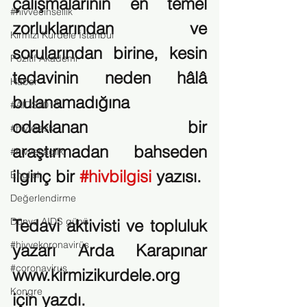
çalışmalarının en temel 
#hivvecinsellik
zorluklarından ve 
Kırmızı Kurdele İstanbul
sorularından birine, kesin 
Pozitif Akademi
tedavinin neden hâlâ 
Haber
bulanamadığına 
#AIDS2018
odaklanan bir 
#hivveask
araştırmadan bahseden 
#hivvesaglik
ilginç bir 
#hivbilgisi
 yazısı.
English
Değerlendirme
Dünya AIDS günü
Tedavi aktivisti ve topluluk 
#hivvekoronavirüs
yazarı Arda Karapınar 
#coronavirus
www.kirmizikurdele.org 
Kongre
için yazdı.