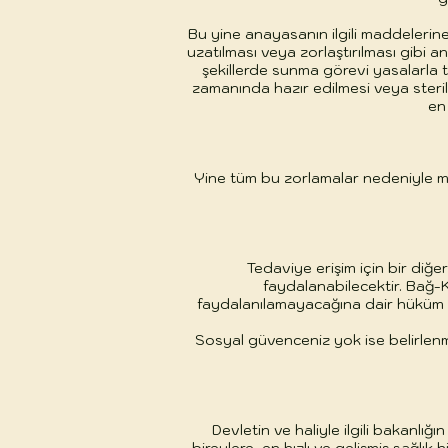
Bu yine anayasanın ilgili maddelerine
uzatılması veya zorlaştırılması gibi a
şekillerde sunma görevi yasalarla t
zamanında hazır edilmesi veya steri
en
Yine tüm bu zorlamalar nedeniyle ma
Tedaviye erişim için bir diğe
faydalanabilecektir. Bağ-K
faydalanılamayacağına dair hüküm HI
Sosyal güvenceniz yok ise belirlenm
Devletin ve haliyle ilgili bakanlı