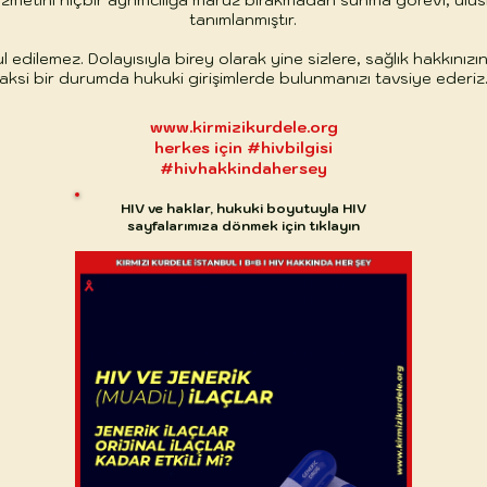
k hizmetini hiçbir ayrımcılığa maruz bırakmadan sunma görevi, ulu
tanımlanmıştır.
dilemez. Dolayısıyla birey olarak yine sizlere, sağlık hakkınız
aksi bir durumda hukuki girişimlerde bulunmanızı tavsiye ederiz
www.kirmizikurdele.org
herkes için #hivbilgisi
#hivhakkindahersey
HIV ve haklar, hukuki boyutuyla HIV
sayfalarımıza dönmek için tıklayın