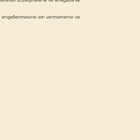
slararası sözleşmelerle ve anayasa ile
ın engellenmesine izin vermemenizi ve
.