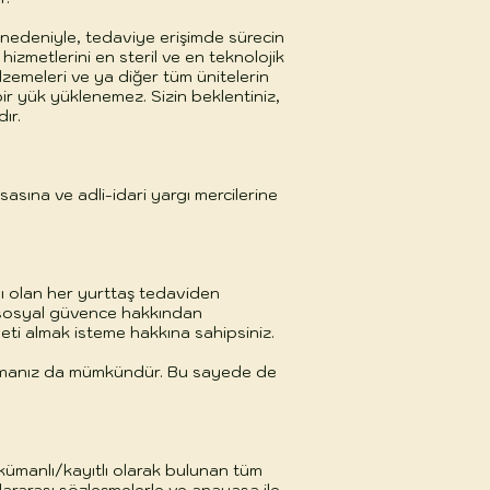
 nedeniyle, tedaviye erişimde sürecin
hizmetlerini en steril ve en teknolojik
lzemeleri ve ya diğer tüm ünitelerin
r yük yüklenemez. Sizin beklentiniz,
ır.
sına ve adli-idari yargı mercilerine
ası olan her yurttaş tedaviden
in sosyal güvence hakkından
eti almak isteme hakkına sahipsiniz.
 olmanız da mümkündür. Bu sayede de
ökümanlı/kayıtlı olarak bulunan tüm