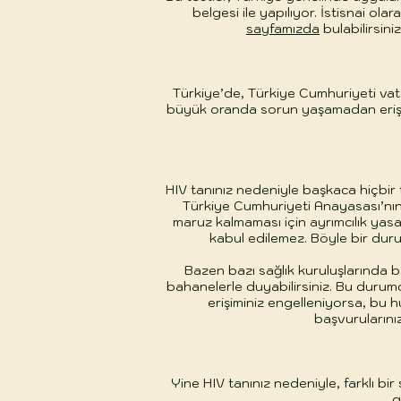
belgesi ile yapılıyor. İstisnai ol
sayfamızda
bulabilirsini
Türkiye’de, Türkiye Cumhuriyeti vatan
büyük oranda sorun yaşamadan erişebi
HIV tanınız nedeniyle başkaca hiçbir
Türkiye Cumhuriyeti Anayasası’nın 
maruz kalmaması için ayrımcılık yas
kabul edilemez. Böyle bir duru
Bazen bazı sağlık kuruluşlarında b
bahanelerle duyabilirsiniz. Bu durum
erişiminiz engelleniyorsa, bu h
başvurularını
Yine HIV tanınız nedeniyle, farklı b
g