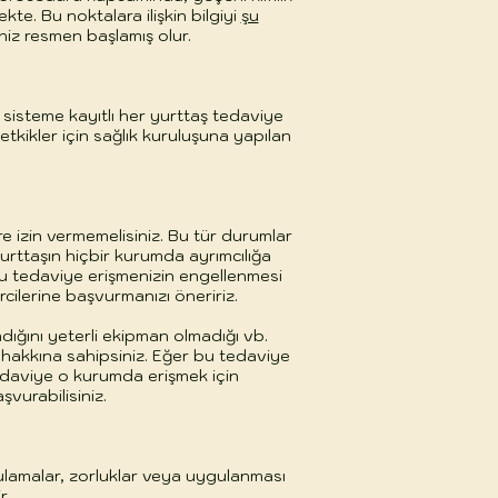
te. Bu noktalara ilişkin bilgiyi
şu
niz resmen başlamış olur.
 sisteme kayıtlı her yurttaş tedaviye
kikler için sağlık kuruluşuna yapılan
 izin vermemelisiniz. Bu tür durumlar
urttaşın hiçbir kurumda ayrımcılığa
bu tedaviye erişmenizin engellenmesi
cilerine başvurmanızı öneririz.
ığını yeterli ekipman olmadığı vb.
 hakkına sahipsiniz. Eğer bu tedaviye
 tedaviye o kurumda erişmek için
vurabilisiniz.
gulamalar, zorluklar veya uygulanması
r.