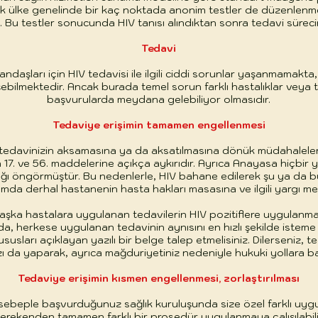
arak ülke genelinde bir kaç noktada anonim testler de düzenlenmek
z. Bu testler sonucunda HIV tanısı alındıktan sonra tedavi süreci
Tedavi
daşları için HIV tedavisi ile ilgili ciddi sorunlar yaşanmamakta,
lmektedir. Ancak burada temel sorun farklı hastalıklar veya tet
başvurularda meydana gelebiliyor olmasıdır.
Tedaviye erişimin tamamen engellenmesi
 tedavinizin aksamasına ya da aksatılmasına dönük müdahalelere
17. ve 56. maddelerine açıkça aykırıdır. Ayrıca Anayasa hiçbir y
ağı öngörmüştür. Bu nedenlerle, HIV bahane edilerek şu ya da 
mda derhal hastanenin hasta hakları masasına ve ilgili yargı mer
aşka hastalara uygulanan tedavilerin HIV pozitiflere uygulanmad
da, herkese uygulanan tedavinin aynısını en hızlı şekilde isteme
ususları açıklayan yazılı bir belge talep etmelisiniz. Dilerseniz,
zı da yaparak, ayrıca mağduriyetiniz nedeniyle hukuki yollara baş
Tedaviye erişimin kısmen engellenmesi, zorlaştırılması
ir sebeple başvurduğunuz sağlık kuruluşunda size özel farklı uy
erekenden tamamen farklı bir prosedür uygulanmaya çalışılabili