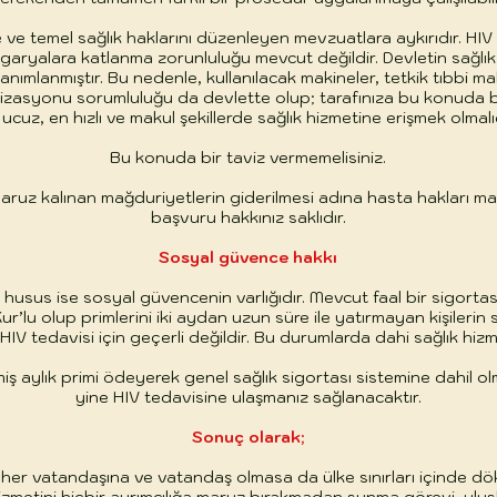
 ve temel sağlık haklarını düzenleyen mevzuatlara aykırıdır. HIV
ngaryalara katlanma zorunluluğu mevcut değildir. Devletin sağlık 
anımlanmıştır. Bu nedenle, kullanılacak makineler, tetkik tıbbi ma
lizasyonu sorumluluğu da devlette olup; tarafınıza bu konuda bi
 ucuz, en hızlı ve makul şekillerde sağlık hizmetine erişmek olmalıd
Bu konuda bir taviz vermemelisiniz.
ruz kalınan mağduriyetlerin giderilmesi adına hasta hakları masa
başvuru hakkınız saklıdır.
Sosyal güvence hakkı
r husus ise sosyal güvencenin varlığıdır. Mevcut faal bir sigort
ur’lu olup primlerini iki aydan uzun süre ile yatırmayan kişiler
V tedavisi için geçerli değildir. Bu durumlarda dahi sağlık hizm
iş aylık primi ödeyerek genel sağlık sigortası sistemine dahil
yine HIV tedavisine ulaşmanız sağlanacaktır.
Sonuç olarak;
ğın her vatandaşına ve vatandaş olmasa da ülke sınırları içinde d