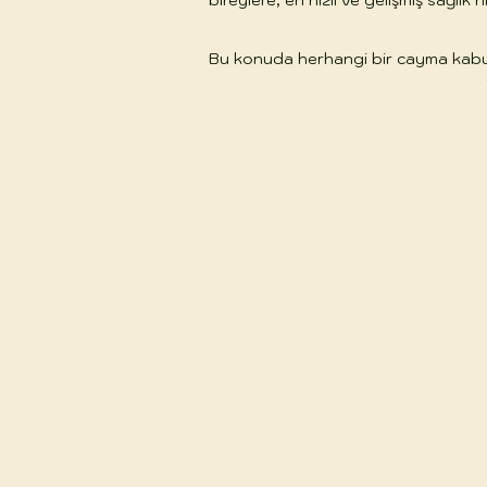
bireylere, en hızlı ve gelişmiş sağlı
Bu konuda herhangi bir cayma kabul e