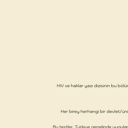
HIV ve haklar yazı dizisinin bu bölüm
Her birey herhangi bir devlet/üni
Bu testler, Türkiye genelinde uygul