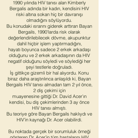
1990 yılında HIV tanısı alan Kimberly
Bergalis adında bir kadın, kendisini HIV
riski altına sokan hiç bir davranışı
olmadığını söylüyordu.
Bu konudaki ısrarını giderek arttıran Bayan
Bergails, 1990'larda risk olarak
değerlendirilebilecek dövme, akupunktur
dahil hiçbir işlem yaptırmadığını,
hayatı boyunca sadece 2 erkek arkadaşı
olduğunu ve 2 erkek arkadaşının da HIV
negatif olduğunu söyledi ve söylediği her
şeyi testlerle doğruladı.
İş gittikçe gizemli bir hal alıyordu. Konu
biraz daha araştırılınca anlaşıldı ki, Bayan
Bergails HIV tanısı almadan tam 2 yıl önce,
2 diş çekimi için
muayenesine gittiği Dr. David Acer’ın
kendisi, bu diş çekimlerinden 3 ay önce
HIV tanısı almıştı.
Bu teoriye göre Bayan Bergails haklıydı ve
HIV’in kaynağı Dr. Acer olabilirdi.
Bu noktada gerçek bir sorumluluk örneği
gösteren Dr. Acer’in tüm hastalarını HIV