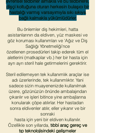
evrensel tedbirler almakla ve bu tedbirlere,
dişçi koltuğuna oturan herkesin bulaşıcı bir
hastalığı varmış varsayımıyla sıkı sıkıya
bağlı kalmakla yükümlüdürler.
Bu önlemler diş hekimleri, hatta
asistanlarının da eldiven, yüz maskesi ve
göz koruması kullanımları ve ‘Ağız ve Diş
Sağlığı Yönetmeliği’nce
özetlenen prosedürleri takip ederek tüm el
aletlerini (matkaplar vb.) her bir hasta için
ayrı ayrı steril hale getirmelerini gerektirir.
Steril edilemeyen tek kullanımlık araçlar ise
adı üzerlerinde, tek kullanımlıktır. Yani
sadece sizin muayenenizde kullanılmak
üzere, gözünüzün önünde a
mbalajından
çıkarılır ve işleri bitince yine ambajlarına
konularak çöpe atılırlar. Her hastadan
sonra eldivenler atılır, eller yıkanır ve bir
sonraki
hasta için yeni bir eldiven kullanılır.
Özellikle son yıllarda,
tıbbi araç gereç ve
tıp teknolojisindeki gelişmeler