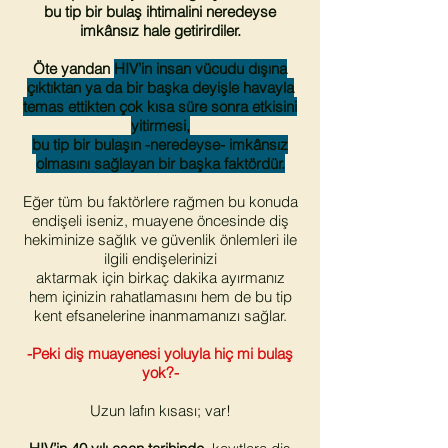
bu tip bir bulaş ihtimalini neredeyse
imkânsız hale getirirdiler.
Öte yandan
HIV’in insan vücudu dışına
çıktıktan ya da bir başka deyişle havayla
temas ettikten çok kısa süre sonra etkisini
yitirmesi,
bu tip bir bulaşın -neredeyse- imkânsız
olmasını sağlayan bir başka faktördür.
Eğer tüm bu faktörlere rağmen bu konuda
endişeli iseniz, muayene öncesinde diş
hekiminize sağlık ve güvenlik önlemleri ile
ilgili endişelerinizi
aktarmak için birkaç dakika ayırmanız
hem içinizin rahatlamasını hem de bu tip
kent efsanelerine inanmamanızı sağlar.
-Peki diş muayenesi yoluyla hiç mi bulaş
yok?-
Uzun lafın kısası; var!