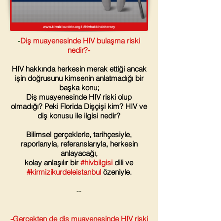
-
Diş muayenesinde HIV bulaşma riski
nedir?-
HIV hakkında herkesin merak ettiği ancak
işin doğrusunu kimsenin anlatmadığı bir
başka konu;
Diş muayenesinde HIV riski olup
olmadığı? Peki Florida Dişçişi kim? HIV ve
diş konusu ile ilgisi nedir?
Bilimsel gerçeklerle, tarihçesiyle,
raporlarıyla, referanslarıyla, herkesin
anlayacağı,
kolay anlaşılır bir
#hivbilgisi
dili ve
#kirmizikurdeleistanbul
özeniyle.
--
-Gerçekten de diş muayenesinde HIV riski