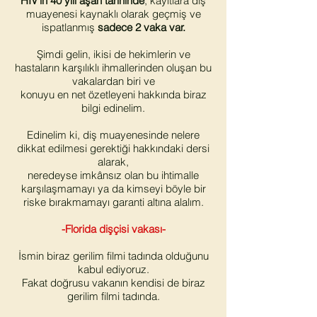
HIV’in 40 yılı aşan tarihinde
, kayıtlara diş
muayenesi kaynaklı olarak geçmiş ve
ispatlanmış
sadece 2 vaka var.
Şimdi gelin, ikisi de hekimlerin ve
hastaların karşılıklı ihmallerinden oluşan bu
vakalardan biri ve
konuyu en net özetleyeni hakkında biraz
bilgi edinelim.
Edinelim ki, diş muayenesinde nelere
dikkat edilmesi gerektiği hakkındaki dersi
alarak,
neredeyse imkânsız olan bu ihtimalle
karşılaşmamayı ya da kimseyi böyle bir
riske bırakmamayı garanti altına alalım.
-Florida dişçisi vakası-
İsmin biraz gerilim filmi tadında olduğunu
kabul ediyoruz.
Fakat doğrusu vakanın kendisi de biraz
gerilim filmi tadında.