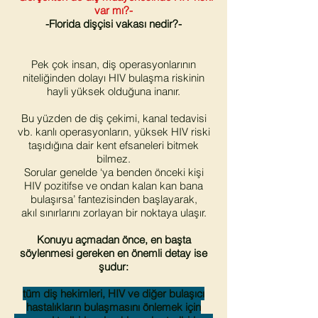
var mı?-
-Florida dişçisi vakası nedir?-
Pek çok insan, diş operasyonlarının
niteliğinden dolayı HIV bulaşma riskinin
hayli yüksek olduğuna inanır.
Bu yüzden de diş çekimi, kanal tedavisi
vb. kanlı operasyonların, yüksek HIV riski
taşıdığına dair kent efsaneleri bitmek
bilmez.
S
orular genelde ‘ya benden önceki kişi
HIV pozitifse ve ondan kalan kan bana
bulaşırsa’ fantezisinden başlayarak,
akıl sınırlarını zorlayan bir noktaya ulaşır.
Konuyu açmadan önce, en başta
söylenmesi gereken en önemli detay ise
şudur:
tüm diş hekimleri, HIV ve diğer bulaşıcı
hastalıkların bulaşmasını önlemek için