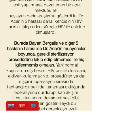
testi yaptırmaya davet eden bir açık
mektubu ile
başlayan derin araştırma gösterdi ki, Dr.
Acer’in 5 hastası daha, kendisinin HIV
tanısını takip eden süreçte HIV ile enfekte
olmuşlardı.
Burada Bayan Bergails ve diğer 5
hastanın hatası ise Dr. Acer’in muayeneler
boyunca, gerekli sterilizasyon
prosedürünü takip edip etmemesi ile hiç
ilgilenmemiş olmaları.
Yani normal
koşullarda diş hekimi HIV pozitif olsa dahi,
eldiven kullanmak vb. prosedürler ya da
dişçinin operasyon sırasında
herhangi bir şekilde kanaması olduğunda
operasyonu durdurup, kan akışını
kestikten sonra devam etmesi gibi
noktalara özen gösterilseydi bu
bulaşların hiçbiri gerçekleşmezdi.
Doğrusu şu ki Dr. Acer kötü ve ihmalkâr
bir dişçi, hastalar ise muayene ücretinin
ucuzluğunun,