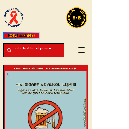
KKİ'yi destekle