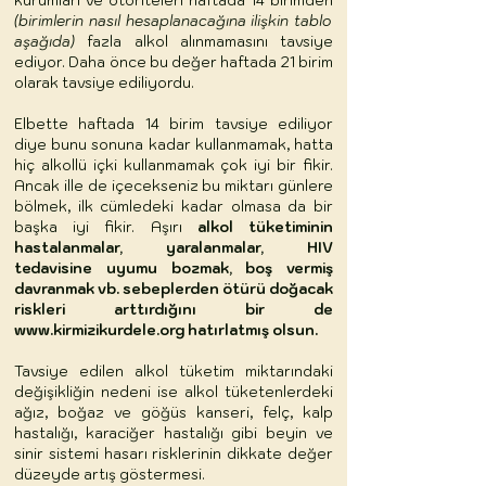
kurumları ve otoriteleri haftada 14 birimden
(birimlerin nasıl hesaplanacağına ilişkin tablo
aşağıda)
fazla alkol alınmamasını tavsiye
ediyor. Daha önce bu değer haftada 21 birim
olarak tavsiye ediliyordu.
Elbette haftada 14 birim tavsiye ediliyor
diye bunu sonuna kadar kullanmamak, hatta
hiç alkollü içki kullanmamak çok iyi bir fikir.
Ancak ille de içecekseniz bu miktarı günlere
bölmek, ilk cümledeki kadar olmasa da bir
başka iyi fikir. Aşırı
alkol tüketiminin
hastalanmalar, yaralanmalar, HIV
tedavisine uyumu bozmak, boş vermiş
davranmak vb. sebeplerden ötürü doğacak
riskleri arttırdığını bir de
www.kirmizikurdele.org
hatırlatmış olsun.
Tavsiye edilen alkol tüketim miktarındaki
değişikliğin nedeni ise alkol tüketenlerdeki
ağız, boğaz ve göğüs kanseri, felç, kalp
hastalığı, karaciğer hastalığı gibi beyin ve
sinir sistemi hasarı risklerinin dikkate değer
düzeyde artış göstermesi.