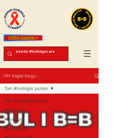
KKİ'yi destekle
.: HIV bilgisi blogu :.
Tüm #hivbilgisi yazıları
Tüm #hivbilgisi yazıları
#BeşittirB
#hivbilgisi
#hivleyasam
#hivvecinsellik