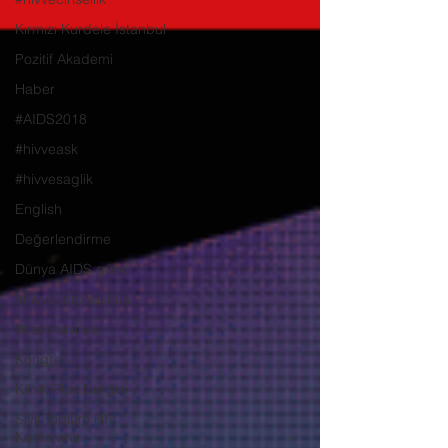
Kırmızı Kurdele İstanbul
Pozitif Akademi
Haber
#AIDS2018
#hivveask
#hivvesaglik
English
Değerlendirme
Dünya AIDS günü
#hivvekoronavirüs
#coronavirus
Kongre
Klinik Plus Dergisi
Sivil Toplum HIV
Konferansı