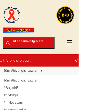
KKİ'yi destekle
.: HIV bilgisi blogu :.
Tüm #hivbilgisi yazıları
Tüm #hivbilgisi yazıları
#BeşittirB
#hivbilgisi
#hivleyasam
#hivvecinsellik