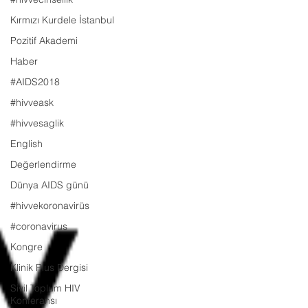
Kırmızı Kurdele İstanbul
Pozitif Akademi
Haber
#AIDS2018
#hivveask
#hivvesaglik
English
Değerlendirme
Dünya AIDS günü
#hivvekoronavirüs
#coronavirus
Kongre
Klinik Plus Dergisi
Sivil Toplum HIV
Konferansı