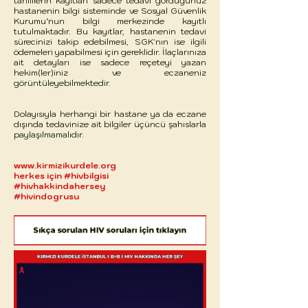
tahlillerin kayıtları sadece tedavi gördüğünüz
hastanenin bilgi sisteminde ve Sosyal Güvenlik
Kurumu’nun bilgi merkezinde kayıtlı
tutulmaktadır. Bu kayıtlar, hastanenin tedavi
sürecinizi takip edebilmesi, SGK'nın ise ilgili
ödemeleri yapabilmesi için gereklidir. İlaçlarınıza
ait detayları ise sadece reçeteyi yazan
hekim(ler)iniz ve eczaneniz
görüntüleyebilmektedir.
Dolayısıyla herhangi bir hastane ya da eczane
dışında tedavinize ait bilgiler üçüncü şahıslarla
paylaşılmamalıdır.
www.kirmizikurdele.org
herkes için #hivbilgisi
#hivhakkindahersey
#hivindogrusu