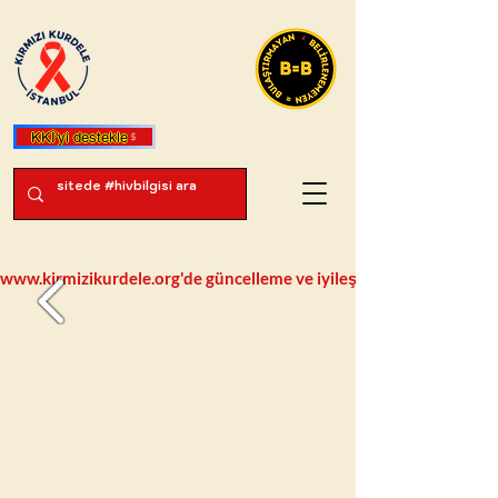
KKİ'yi destekle
www.kirmizikurdele.org'de güncelleme ve iyileştirme çalışmaları deva