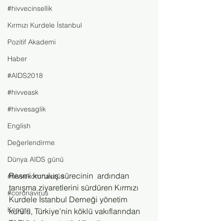
#hivvecinsellik
Kırmızı Kurdele İstanbul
Pozitif Akademi
Haber
#AIDS2018
#hivveask
#hivvesaglik
English
Değerlendirme
Dünya AIDS günü
Resmi kuruluş sürecinin  ardından  
#hivvekoronavirüs
tanışma ziyaretlerini sürdüren Kırmızı 
#coronavirus
Kurdele İstanbul Derneği yönetim 
Kongre
kurulu, Türkiye’nin köklü vakıflarından 