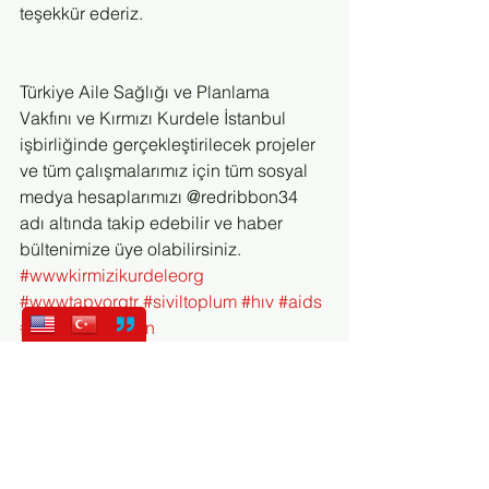
teşekkür ederiz.
Türkiye Aile Sağlığı ve Planlama 
Vakfını ve Kırmızı Kurdele İstanbul 
işbirliğinde gerçekleştirilecek projeler 
ve tüm çalışmalarımız için tüm sosyal 
medya hesaplarımızı @redribbon34 
adı altında takip edebilir ve haber 
bültenimize üye olabilirsiniz.
#wwwkirmizikurdeleorg
#wwwtapvorgtr
#siviltoplum
#hıv
#aids
#bilonemsekorun
Kırmızı Kurdele İstanbul
Haber