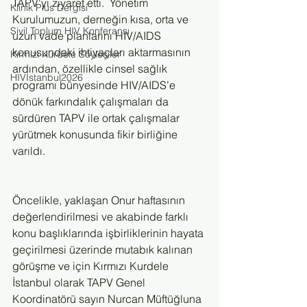
TAPV'yi ziyaret etti.  Yönetim 
Klinik Plus Dergisi
Kurulumuzun, derneğin kısa, orta ve 
Sivil Toplum HIV Konferansı
uzun vade planlarını HIV/AIDS 
konusundaki ihtiyaçları aktarmasının 
Kırmızı Kurdele Söyleşiler
ardından, özellikle cinsel sağlık 
HIVİstanbul2026
programı bünyesinde HIV/AIDS’e 
dönük farkındalık çalışmaları da 
sürdüren TAPV ile ortak çalışmalar 
yürütmek konusunda fikir birliğine 
varıldı.
Öncelikle, yaklaşan Onur haftasının 
değerlendirilmesi ve akabinde farklı 
konu başlıklarında işbirliklerinin hayata 
geçirilmesi üzerinde mutabık kalınan 
görüşme ve için Kırmızı Kurdele 
İstanbul olarak TAPV Genel 
Koordinatörü sayın Nurcan Müftüğluna 