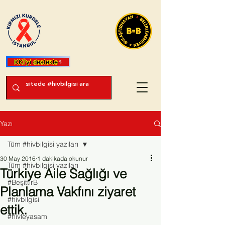
KKİ'yi destekle
Yazı
Tüm #hivbilgisi yazıları
30 May 2016
1 dakikada okunur
Tüm #hivbilgisi yazıları
Türkiye Aile Sağlığı ve
#BeşittirB
Planlama Vakfını ziyaret
#hivbilgisi
ettik.
#hivleyasam