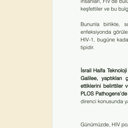
insanları, FIV’de bul
keşfettiler ve bu bul
Bununla birlikte, 
enfeksiyonda görülen 
HIV-1, bugüne kadar
tipidir.
İsrail Haifa Teknolo
Galilee, yaptıkları
ettiklerini belirttile
PLOS Pathogens’de y
direnci konusunda y
Günümüzde, HIV pozit