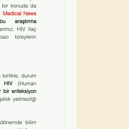
k bir konuda da 
. 
Medical News 
u araştırma 
rımız, HIV ilaç 
zı bireylerin 
 birlikte, durum 
r, HIV 
(Human 
 bir enfeksiyon 
ıklık yetmezliği 
dönemde bilim 