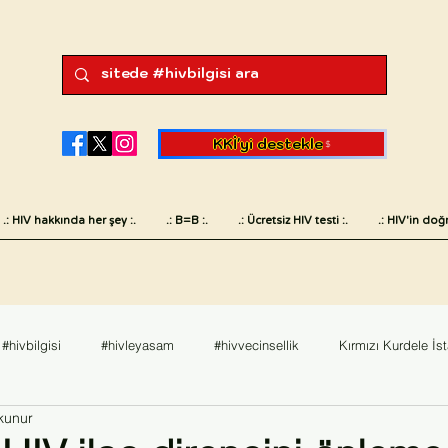
KKİ'yi destekle
.: HIV hakkında her şey :.
.: B=B :.
.: Ücretsiz HIV testi :.
.: HIV'in doğr
#hivbilgisi
#hivleyasam
#hivvecinsellik
Kırmızı Kurdele İs
kunur
sk
#hivvesaglik
English
Değerlendirme
Dünya AIDS