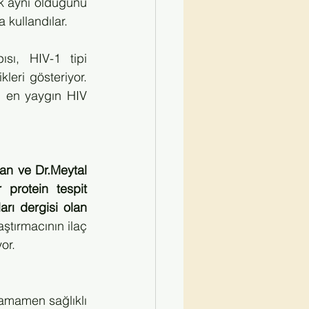
ak aynı olduğunu 
 kullandılar.
sı, HIV-1 tipi 
leri gösteriyor. 
 en yaygın HIV 
an ve Dr.Meytal 
 protein tespit 
ları dergisi olan 
ştırmacının ilaç 
or.
amamen sağlıklı 