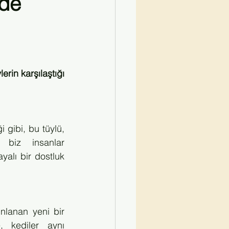
ede
Kırmızı Kurdele Söyleşiler
rin karşılaştığı 
i gibi, bu tüylü, 
a biz insanlar 
alı bir dostluk 
lanan yeni bir 
 kediler aynı 