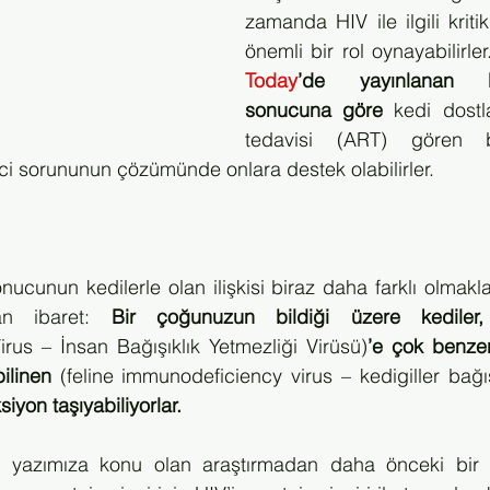
zamanda HIV ile ilgili kriti
önemli bir rol oynayabilirler
Today
’de yayınlanan b
sonucuna göre
 kedi dostla
tedavisi (ART) gören ba
enci sorununun çözümünde onlara destek olabilirler.
ucunun kedilerle olan ilişkisi biraz daha farklı olmakla
n ibaret:
 Bir çoğunuzun bildiği üzere kedile
rus – İnsan Bağışıklık Yetmezliği Virüsü)
’e çok benzer
ilinen 
(feline immunodeficiency virus – kedigiller bağış
ksiyon taşıyabiliyorlar.
i
 yazımıza konu olan araştırmadan daha önceki bir 