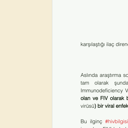
karşılaştığı ilaç dir
Aslında araştırma son
tam olarak şunda
Immunodeficiency Vi
olan ve FIV olarak b
virüsü
) bir viral enfe
Bu ilginç 
#hivbilgis