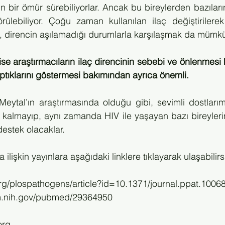
 bir ömür sürebiliyorlar. Ancak bu bireylerden bazıları
örülebiliyor. Çoğu zaman kullanılan ilaç değiştirilere
a, direncin aşılamadığı durumlarla karşılaşmak da mümk
 ise araştırmacıların ilaç direncinin sebebi ve önlenmesi
aptıklarını göstermesi bakımından ayrıca önemli.
Meytal’ın araştırmasında olduğu gibi, sevimli dostları
 kalmayıp, aynı zamanda HIV ile yaşayan bazı bireylerin 
estek olacaklar.
ilişkin yayınlara aşağıdaki linklere tıklayarak ulaşabilirs
.org/plospathogens/article?id=10.1371/journal.ppat.1006
lm.nih.gov/pubmed/29364950
org