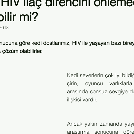
 HIV ilaç direncini önlem
bilir mi?
Kongre
Klinik Plus Dergisi
Sivil Toplum HIV Konferansı
 2018
nucuna göre kedi dostlarımız, HIV ile yaşayan bazı bireyle
 çözüm olabilirler.
Kedi severlerin çok iyi bildiğ
şirin, oyuncu varlıklarl
arasında sonsuz sevgiye day
ilişkisi vardır. 
Ancak yakın zamanda yayın
araştırma sonucuna göre,