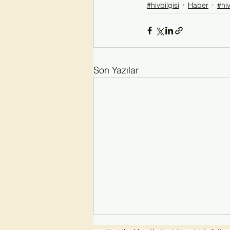
#hivbilgisi
Haber
#hi
Son Yazılar