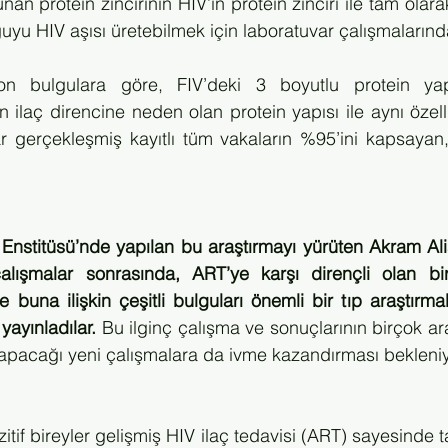
unan protein zincirinin HIV’in protein zinciri ile tam olar
guyu HIV aşısı üretebilmek için laboratuvar çalışmalarında
son bulgulara göre, FIV’deki 3 boyutlu protein yapı
ilaç direncine neden olan protein yapısı ile aynı özellik
 gerçekleşmiş kayıtlı tüm vakaların %95’ini kapsayan,
ji Enstitüsü’nde yapılan bu araştırmayı yürüten Akram Ali
 çalışmalar sonrasında, ART’ye karşı dirençli olan bir
r ve buna ilişkin çeşitli bulguları önemli bir tıp araştırma
ayınladılar.
 Bu ilginç çalışma ve sonuçlarının birçok ara
apacağı yeni çalışmalara da ivme kazandırması bekleniy
if bireyler gelişmiş HIV ilaç tedavisi (ART) sayesinde t