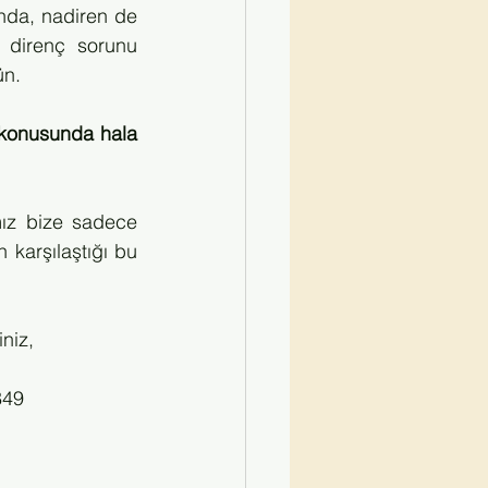
nda, nadiren de 
k direnç sorunu 
ün.
 konusunda hala 
mız bize sadece 
karşılaştığı bu 
iniz,
849