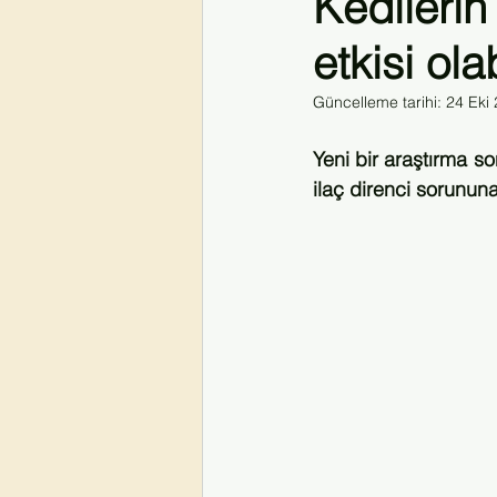
Kedilerin
etkisi ola
#hivvekoronavirüs
#coronavirus
Güncelleme tarihi:
24 Eki
HIVİstanbul2026
Yeni bir araştırma so
ilaç direnci sorununa