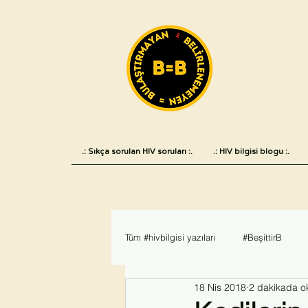
.: Sıkça sorulan HIV soruları :.
.: HIV bilgisi blogu :.
Tüm #hivbilgisi yazıları
#BeşittirB
18 Nis 2018
2 dakikada o
Haber
#AIDS2018
#hivvea