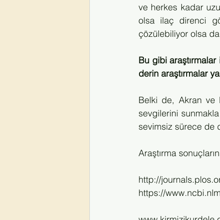
ve herkes kadar uzun
olsa ilaç direnci g
çözülebiliyor olsa d
Bu gibi araştırmalar
derin araştırmalar y
Belki de, Akran ve 
sevgilerini sunmakla
sevimsiz sürece de d
Araştırma sonuçlarına 
http://journals.plos
https://www.ncbi.n
www.kirmizikurdele.