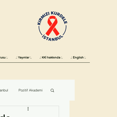
usu :.
.: Yayınlar :.
.: KKİ hakkında :.
.: English :.
tanbul
Pozitif Akademi
 günü